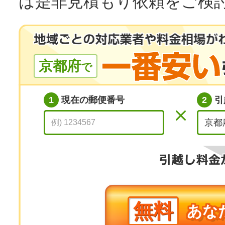
は是非見積もり依頼をご検
京都府
で
1
現在の郵便番号
2
引
無料
あな