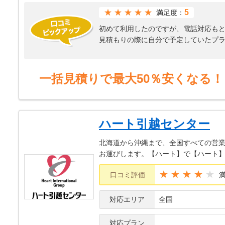
★★★★★
5
満足度：
初めて利用したのですが、電話対応も
見積もりの際に自分で予定していたプ
交渉などが苦手なのでとても助かりま
作業者の方々も愛想がよく清潔感もあ
作業に関して、荷物の回収も運び込み
一括見積りで最大50％安くなる！
作業終わりにはご不明点はありません
日にちや時間等あまり余裕が無かった
しかったです
また引越しの際には利用を検討しよう
ハート引越センター
荷物の少ない方にはオススメの業者だ
北海道から沖縄まで、全国すべての営業
お運びします。【ハート】で【ハート
★★★★
口コミ評価
対応エリア
全国
対応プラン