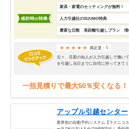
家具・家電のセッティングが無料！
人力引越社のSUUMO特典
豊富な日数 長距離引越しプラン 増
★★★★★
5
満足度：
元々、旦那の知人が人力引越しで働い
を引越し当日までに自宅に持ってきて
私自身、妊娠中ということもあり、引
り、その他オプションとしては追加し
スタッフの方の対応もとても素晴らし
一括見積りで最大50％安くなる！
強いて言うならば、引越しスタートの
せにくいなという印象でした。
それ以外は値段も安くスタッフの対応
アップル引越センター
業界初の自動予約システム【ラクニコス】
〜3LDKの方は５分でWEB完結！ 予