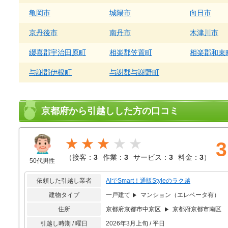
亀岡市
城陽市
向日市
京丹後市
南丹市
木津川市
綴喜郡宇治田原町
相楽郡笠置町
相楽郡和束
与謝郡伊根町
与謝郡与謝野町
京都府から引越しした方の口コミ
★★★
3
（
接客：
3
作業：
3
サービス：
3
料金：
3
）
50代男性
依頼した引越し業者
AIでSmart！通販Styleのラク越
建物タイプ
一戸建て
マンション（エレベータ有）
住所
京都府京都市中京区
京都府京都市南区
引越し時期 / 曜日
2026年3月上旬 / 平日