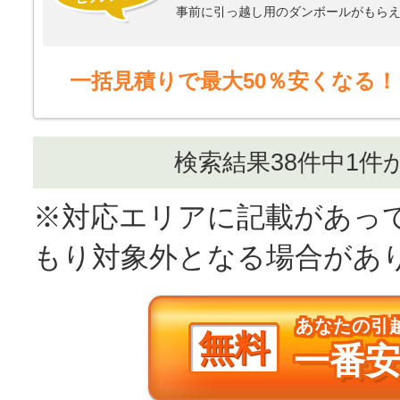
事前に引っ越し用のダンボールがもら
したらすぐに対応してくれた。
引っ越しの時間を指定できない最安プ
当日は、こちらから引越し先の前に駐
一括見積りで最大50％安くなる！
れたのには本当に感謝したいと思った
少々重いタンスをウォークインクロー
今年また引っ越しをする予定なので、
検索結果38件中1件
※対応エリアに記載があっ
もり対象外となる場合があ
あなたの引
無料
一番