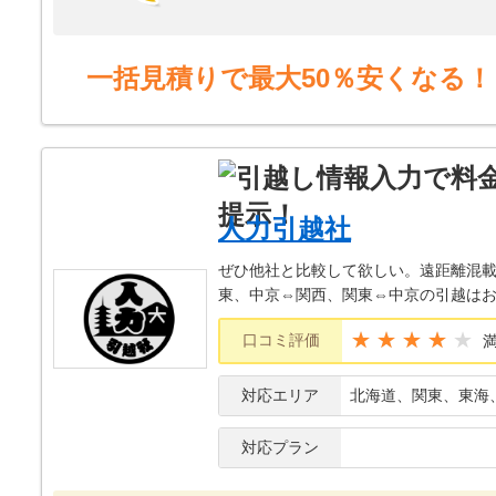
到着後に、依頼主（私）への謝罪もキ
作業内容（搬出作業）もすこぶる早く
それでおいてなお、料金がお安い。
一括見積りで最大50％安くなる！
悪く付けるポイントは皆無であろう。
人力引越社
ぜひ他社と比較して欲しい。遠距離混載
東、中京⇔関西、関東⇔中京の引越は
★★★★
口コミ評価
対応エリア
北海道、関東、東海
対応プラン