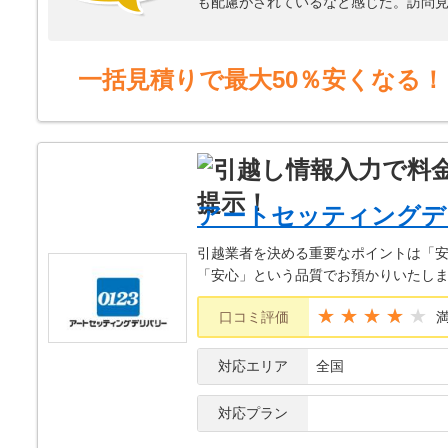
も配慮がされているなと感じた。訪問
2月下旬の繁忙期に差し掛かる中、他社
なり安くしてくれた。また、荷物量が
運んでくれてほぼ同じ価格だった。
一括見積りで最大50％安くなる！
搬出日は2時間ほどの時間を設けている
と運んでいて流石プロだなと感じた。
唯一心配だったのは搬入の時。搬出と同
いたくなった。
アートセッティングデ
引越業者を決める重要なポイントは「
「安心」という品質でお預かりいたし
★★★★
口コミ評価
対応エリア
全国
対応プラン