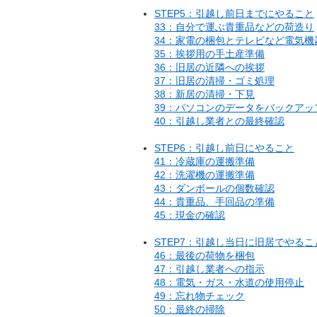
STEP5：引越し前日までにやること
33：自分で運ぶ貴重品などの荷造り
34：家電の梱包とテレビなど電気
35：挨拶用の手土産準備
36：旧居の近隣への挨拶
37：旧居の清掃・ゴミ処理
38：新居の清掃・下見
39：パソコンのデータをバックアッ
40：引越し業者との最終確認
STEP6：引越し前日にやること
41：冷蔵庫の運搬準備
42：洗濯機の運搬準備
43：ダンボールの個数確認
44：貴重品、手回品の準備
45：現金の確認
STEP7：引越し当日に旧居でやるこ
46：最後の荷物を梱包
47：引越し業者への指示
48：電気・ガス・水道の使用停止
49：忘れ物チェック
50：最終の掃除