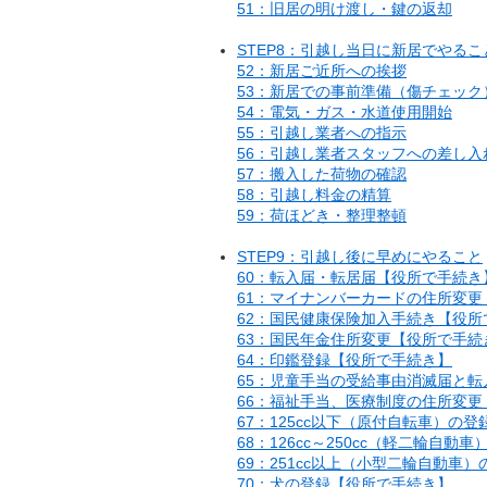
51：旧居の明け渡し・鍵の返却
STEP8：引越し当日に新居でやるこ
52：新居ご近所への挨拶
53：新居での事前準備（傷チェック
54：電気・ガス・水道使用開始
55：引越し業者への指示
56：引越し業者スタッフへの差し入
57：搬入した荷物の確認
58：引越し料金の精算
59：荷ほどき・整理整頓
STEP9：引越し後に早めにやること
60：転入届・転居届【役所で手続き
61：マイナンバーカードの住所変更
62：国民健康保険加入手続き【役所
63：国民年金住所変更【役所で手続
64：印鑑登録【役所で手続き】
65：児童手当の受給事由消滅届と
66：福祉手当、医療制度の住所変更
67：125cc以下（原付自転車）の
68：126cc～250cc（軽二輪自
69：251cc以上（小型二輪自動車
70：犬の登録【役所で手続き】