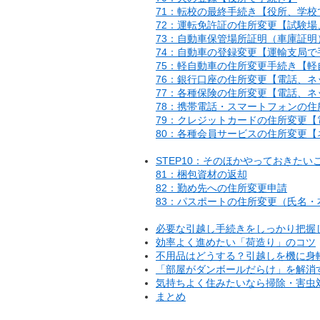
71：転校の最終手続き【役所、学校
72：運転免許証の住所変更【試験
73：自動車保管場所証明（車庫証
74：自動車の登録変更【運輸支局で
75：軽自動車の住所変更手続き【
76：銀行口座の住所変更【電話、
77：各種保険の住所変更【電話、ネ
78：携帯電話・スマートフォンの
79：クレジットカードの住所変更
80：各種会員サービスの住所変更
STEP10：そのほかやっておきたい
81：梱包資材の返却
82：勤め先への住所変更申請
83：パスポートの住所変更（氏名
必要な引越し手続きをしっかり把握
効率よく進めたい「荷造り」のコツ
不用品はどうする？引越しを機に身
「部屋がダンボールだらけ」を解消
気持ちよく住みたいなら掃除・害虫
まとめ