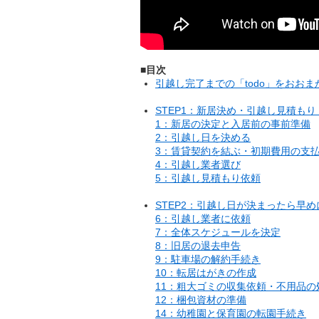
■目次
引越し完了までの「todo」をおお
STEP1：新居決め・引越し見積も
1：新居の決定と入居前の事前準備
2：引越し日を決める
3：賃貸契約を結ぶ・初期費用の支
4：引越し業者選び
5：引越し見積もり依頼
STEP2：引越し日が決まったら早
6：引越し業者に依頼
7：全体スケジュールを決定
8：旧居の退去申告
9：駐車場の解約手続き
10：転居はがきの作成
11：粗大ゴミの収集依頼・不用品の
12：梱包資材の準備
14：幼稚園と保育園の転園手続き