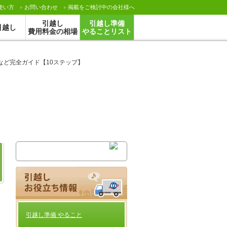
使い方
お問い合わせ
掲載をご検討中の会社様へ
引越し
引越し準備
引越し
費用料金の相場
やることリスト
など完全ガイド【10ステップ】
日
引越し準備 やること