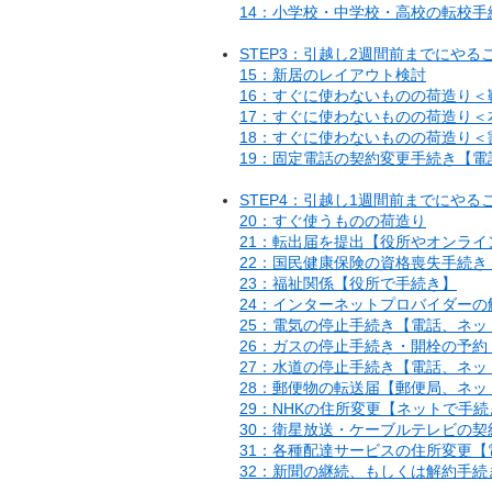
14：小学校・中学校・高校の転校手
STEP3：引越し2週間前までにやる
15：新居のレイアウト検討
16：すぐに使わないものの荷造り＜
17：すぐに使わないものの荷造り＜
18：すぐに使わないものの荷造り＜
19：固定電話の契約変更手続き【電
STEP4：引越し1週間前までにやる
20：すぐ使うものの荷造り
21：転出届を提出【役所やオンラ
22：国民健康保険の資格喪失手続き
23：福祉関係【役所で手続き】
24：インターネットプロバイダー
25：電気の停止手続き【電話、ネ
26：ガスの停止手続き・開栓の予
27：水道の停止手続き【電話、ネ
28：郵便物の転送届【郵便局、ネッ
29：NHKの住所変更【ネットで手続
30：衛星放送・ケーブルテレビの
31：各種配達サービスの住所変更
32：新聞の継続、もしくは解約手