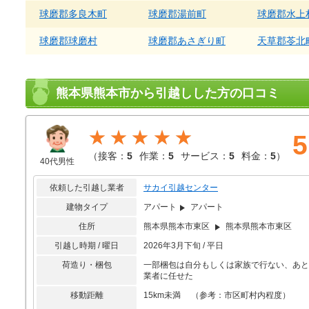
球磨郡多良木町
球磨郡湯前町
球磨郡水上
球磨郡球磨村
球磨郡あさぎり町
天草郡苓北
熊本県熊本市から引越しした方の口コミ
★★★★★
5
（
接客：
5
作業：
5
サービス：
5
料金：
5
）
40代男性
依頼した引越し業者
サカイ引越センター
建物タイプ
アパート
アパート
住所
熊本県熊本市東区
熊本県熊本市東区
引越し時期 / 曜日
2026年3月下旬 / 平日
荷造り・梱包
一部梱包は自分もしくは家族で行ない、あと
業者に任せた
移動距離
15km未満 （参考：市区町村内程度）