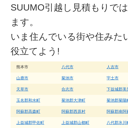
SUUMO
引越し見積もり
では
ます。
いま住んでいる街や住みた
役立てよう!
熊本市
八代市
人吉市
山鹿市
菊池市
宇土市
天草市
合志市
下益城郡美
玉名郡和水町
菊池郡大津町
菊池郡菊陽
阿蘇郡高森町
阿蘇郡西原村
阿蘇郡南阿
上益城郡甲佐町
上益城郡山都町
八代郡氷川