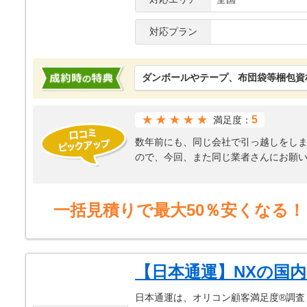
対応プラン
ダンボールやテープ、布団袋等梱包資
★★★★★
5
満足度：
数年前にも、同じ会社で引っ越しをし
ので、今回、また同じ業者さんにお願
今回の引っ越しは急に決まったので、
まず、ネットで見積もり依頼をして、
ました。
一括見積りで最大50％安くなる！
それから引っ越し日の希望を幾つか伝
願いしました。
当日は時間通りにトラックが来て、リ
ました。荷物の運搬は思っていたより
【日本通運】NXの国
冷蔵庫や食器棚の家電用のコンセント
りました。
日本通運は、オリコン顧客満足度®調査