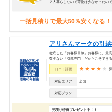
２人暮らしなので荷物は少なかったの
は運ぶのが難しかった。
なので最低限大型のものだけでもお願
越しセンターが安価だったので決定。
一括見積りで最大50％安くなる！
営業の方に直接来てもらい詳細な見積
ば料金はそのままで、搬送してもらえ
引っ越し当日はどういう運びになるの
り。なんの心配もなく大型家電を梱包
アリさんマークの引越
で下ろしたのだった。
引っ越し先に到着してからも3階の階段
徹底した「お客様目線」お客様に、最
の場所へ大型家電を配置してくださっ
数少ない「引越専門」だからこそでき
お礼にペットボトル入りのちょいとお
対、態度、振る舞い、反応。
★★★★
口コミ評価
それはなんの不満のないものだった。
また引っ越しをする時は今度も同じ某
対応エリア
全国
様々なものが値上がりし、引っ越しと
の接し方というプラスαの価値というの
対応プラン
見積り特典プレゼント中！！