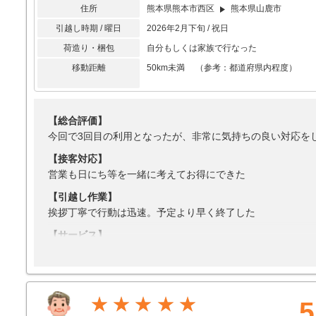
住所
熊本県熊本市西区
熊本県山鹿市
引越し時期 / 曜日
2026年2月下旬 / 祝日
荷造り・梱包
自分もしくは家族で行なった
移動距離
50km未満 （参考：都道府県内程度）
【総合評価】
今回で3回目の利用となったが、非常に気持ちの良い対応を
【接客対応】
営業も日にち等を一緒に考えてお得にできた
【引越し作業】
挨拶丁寧で行動は迅速。予定より早く終了した
【サービス】
買取もしてくれた
【料金】
安くできる日を考えてくれた
★★★★★
5