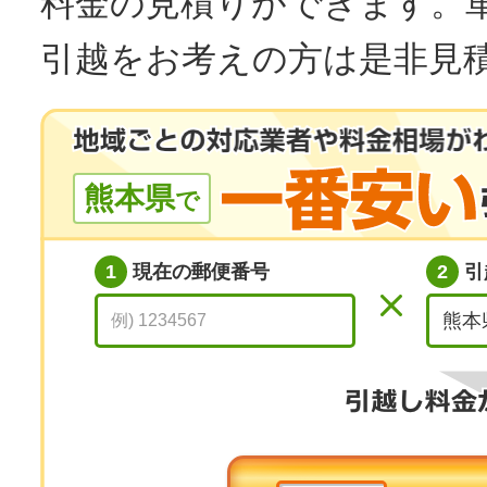
料金の見積りができます。
引越をお考えの方は是非見
熊本県
で
1
現在の郵便番号
2
引