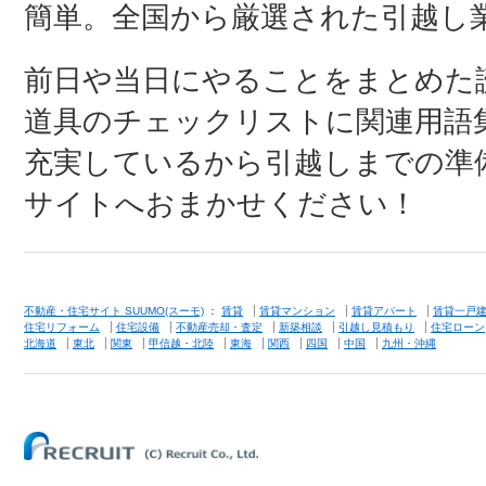
簡単。全国から厳選された引越し
前日や当日にやることをまとめた
道具のチェックリストに関連用語
充実しているから引越しまでの準
サイトへおまかせください！
不動産・住宅サイト SUUMO(スーモ)
：
賃貸
賃貸マンション
賃貸アパート
賃貸一戸
住宅リフォーム
住宅設備
不動産売却・査定
新築相談
引越し見積もり
住宅ローン
北海道
東北
関東
甲信越・北陸
東海
関西
四国
中国
九州・沖縄