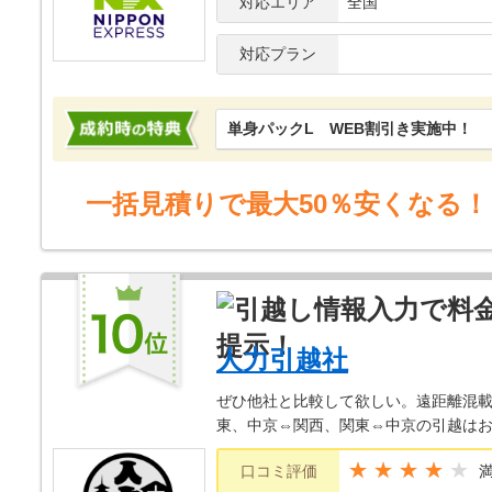
対応エリア
全国
対応プラン
単身パックL WEB割引き実施中！
一括見積りで最大50％安くなる！
人力引越社
ぜひ他社と比較して欲しい。遠距離混載
東、中京⇔関西、関東⇔中京の引越は
★★★★
口コミ評価