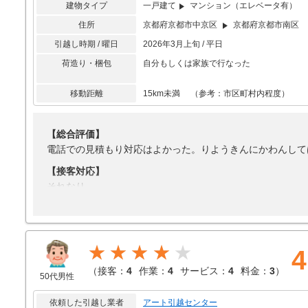
建物タイプ
一戸建て
マンション（エレベータ有）
住所
京都府京都市中京区
京都府京都市南区
引越し時期 / 曜日
2026年3月上旬 / 平日
荷造り・梱包
自分もしくは家族で行なった
移動距離
15km未満 （参考：市区町村内程度）
【総合評価】
電話での見積もり対応はよかった。りようきんにかわんして
【接客対応】
それなり
【引越し作業】
それなり
【サービス】
★★★★
4
それなり
（
接客：
4
作業：
4
サービス：
4
料金：
3
）
50代男性
【料金】
それなり
依頼した引越し業者
アート引越センター