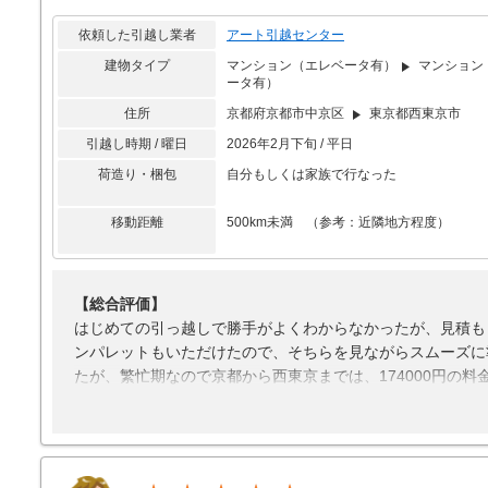
【料金】
繁忙期にも関わらず格安な値段で対応してくれた。
依頼した引越し業者
アート引越センター
建物タイプ
マンション（エレベータ有）
マンション
ータ有）
住所
京都府京都市中京区
東京都西東京市
引越し時期 / 曜日
2026年2月下旬 / 平日
荷造り・梱包
自分もしくは家族で行なった
移動距離
500km未満 （参考：近隣地方程度）
【総合評価】
はじめての引っ越しで勝手がよくわからなかったが、見積も
ンパレットもいただけたので、そちらを見ながらスムーズに
たが、繁忙期なので京都から西東京までは、174000円の料
テレビでこの時期は、引っ越し屋が見つからず引っ越しがで
思うことにしました。
荷物を受け取りに来てくれた方々は、テキパキとスムーズに
ベッドの下から大きなわたごみが出てきても嫌な顔をせず、