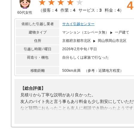
★★★★
4
では到底成し得ないスピードでしたので、とてもよかったで
（
接客：
4
作業：
4
サービス：
3
料金：
4
）
60代女性
【接客対応】
社員の方の挨拶は簡潔かつ丁寧ですぐに作業に入ってくださ
依頼した引越し業者
サカイ引越センター
【引越し作業】
建物タイプ
マンション（エレベータ無）
一戸建て
引越し業者の方々がとてもスムーズに荷物を運んでくださっ
住所
京都府京都市北区
岡山県岡山市北区
【サービス】
引越し時期 / 曜日
2026年2月中旬 / 平日
特に利用していない。
荷造り・梱包
自分もしくは家族で行なった
【料金】
何度もサカイ引越センターで頼んでいるが、いろいろな見積
移動距離
500km未満 （参考：近隣地方程度）
【総合評価】
見積りから丁寧な説明があり良かった。
友人のバイト先と言う事もあり料金も少し割安にしていただ
など疑問におもったことも友人に相談でき助かったようです
初めての引っ越しで何から手を着ければ良いかもわからず、
引き取りサービスは思いのほか高額であったようで不要品引
どちらを選択したかは不明ですが(笑)