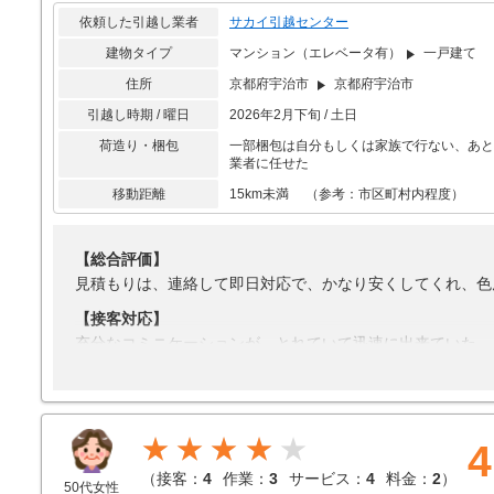
【料金】
依頼した引越し業者
サカイ引越センター
相見積もりしなかった
建物タイプ
マンション（エレベータ有）
一戸建て
住所
京都府宇治市
京都府宇治市
引越し時期 / 曜日
2026年2月下旬 / 土日
荷造り・梱包
一部梱包は自分もしくは家族で行ない、あと
業者に任せた
移動距離
15km未満 （参考：市区町村内程度）
【総合評価】
見積もりは、連絡して即日対応で、かなり安くしてくれ、色
【接客対応】
充分なコミニケーションが、とれていて迅速に出来ていた。
【引越し作業】
親切丁寧でどんな荷物でも傷一つ付けない移動ができていた
【サービス】
★★★★
4
オプションでは無いかもしれないが、エアコン購入、取り付
（
接客：
4
作業：
3
サービス：
4
料金：
2
）
50代女性