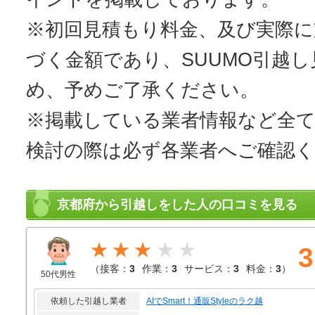
※初回見積もり料金、及び実際
づく金額であり、SUUMO引越
め、予めご了承ください。
※掲載している業者情報など全
検討の際は必ず各業者へご確認
京都府から引越しをした人の口コミを見る
★★★
3
（
接客：
3
作業：
3
サービス：
3
料金：
3
）
50代男性
依頼した引越し業者
AIでSmart！通販Styleのラク越