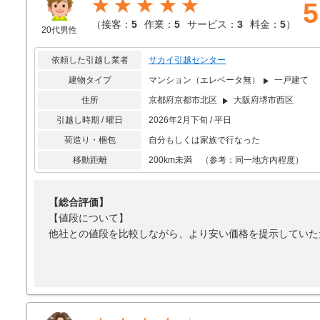
★★★★★
5
引っ越しの荷物を受け取る時が、15時から17時の予定でし
れ、結局19時半到着、終わったのは20時過ぎで、繁忙期で
（
接客：
5
作業：
5
サービス：
3
料金：
5
）
20代男性
【接客対応】
テキパキとしていて悪い印象はない
依頼した引越し業者
サカイ引越センター
建物タイプ
マンション（エレベータ無）
一戸建て
【引越し作業】
繁忙期だったと思うが、荷物受け取りが夜の7時半で、待ち
住所
京都府京都市北区
大阪府堺市西区
【サービス】
引越し時期 / 曜日
2026年2月下旬 / 平日
段ボールを無料で回収してくれたので助かった
荷造り・梱包
自分もしくは家族で行なった
【料金】
移動距離
200km未満 （参考：同一地方内程度）
繁忙期なのでしょうがないと思うがとても高いと思った
【総合評価】
【値段について】
他社との値段を比較しながら、より安い価格を提示していた
【引越し作業について】
当日は予定していた時間より早く到着されましたが、こちら
し作業には必ず社員の方が一人はついているとのことで、当
なりより、引越し作業は30分ほどで終わりました。大型の