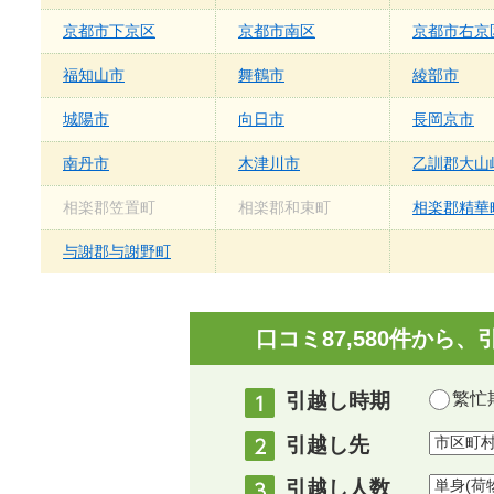
京都市下京区
京都市南区
京都市右京
福知山市
舞鶴市
綾部市
城陽市
向日市
長岡京市
南丹市
木津川市
乙訓郡大山
相楽郡笠置町
相楽郡和束町
相楽郡精華
与謝郡与謝野町
口コミ87,580件か
引越し時期
繁忙期
引越し先
引越し人数