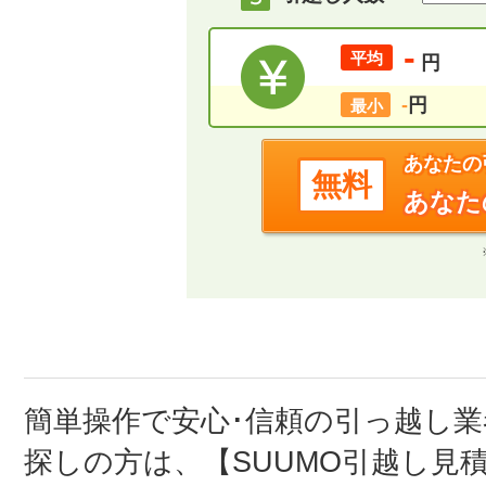
-
平均
円
-
円
最小
あなたの
無料
あなた
簡単操作で安心･信頼の引っ越し
探しの方は、【SUUMO引越し見