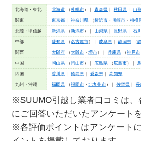
北海道・東北
北海道
（
札幌市
）｜
青森県
｜
秋田県
｜
山
関東
東京都
｜
神奈川県
（
横浜市
・
川崎市
・
相模
北陸・甲信越
新潟県
（
新潟市
）｜
山梨県
｜
長野県
｜
石
中部
愛知県
（
名古屋市
）｜
岐阜県
｜
静岡県
（
関西
大阪府
（
大阪市
・
堺市
）｜
兵庫県
（
神戸市
中国
岡山県
（
岡山市
）｜
広島県
（
広島市
）｜
四国
香川県
｜
徳島県
｜
愛媛県
｜
高知県
九州・沖縄
福岡県
（
福岡市
・
北九州市
）｜
佐賀県
｜
長
※SUUMO引越し業者口コミは
にご回答いただいたアンケート
※各評価ポイントはアンケート
イントを掲載しております。