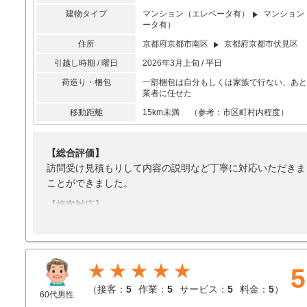
建物タイプ
マンション（エレベータ有）
マンション
ータ有）
住所
京都府京都市南区
京都府京都市伏見区
引越し時期 / 曜日
2026年3月上旬 / 平日
荷造り・梱包
一部梱包は自分もしくは家族で行ない、あと
業者に任せた
移動距離
15km未満 （参考：市区町村内程度）
【総合評価】
訪問受け見積もりして内容の説明など丁寧に対応いただきま
ことができました。
【接客対応】
対応は満足
【引越し作業】
明日に引っ越すのでまだわからないので、今までの対応評価
★★★★★
5
【サービス】
（
接客：
5
作業：
5
サービス：
5
料金：
5
）
希望にはある程度応えてもらえた
60代男性