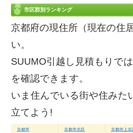
当日は夕方積み込みで4日後に実家に搬入と今どきの引っ越
かとはおもいます。ただ、直ぐに必要な物も多く、結局自家
市区郡別ランキング
6月にも又お願いするかとおもいます。
【接客対応】
京都府の現住所（現在の住
友人のバイト先
【引越し作業】
い。
早い
【サービス】
SUUMO引越し見積もりで
特にない
【料金】
を確認できます。
積み込みから搬入まで目安が立てられた
いま住んでいる街や住みた
立てよう!
京都市
京都市北区
京都市上京