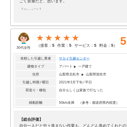
ごく普通だと、思います。
【サービス】
オプションは、利用してません。
【料金】
安かったと思います。
★★★★★
5
（
接客：
5
作業：
5
サービス：
5
料金：
5
）
30代女性
依頼した引越し業者
サカイ引越センター
建物タイプ
アパート
一戸建て
住所
山梨県北杜市
山梨県笛吹市
引越し時期 / 曜日
2021年3月下旬 / 平日
荷造り・梱包
自分もしくは家族で行なった
移動距離
50km未満 （参考：都道府県内程度）
【総合評価】
自分一人だと中々進まない作業も、どんどん進めてくれたの