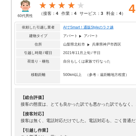
★★★★
4
（
接客：
4
作業：
4
サービス：
3
料金：
4
）
60代男性
依頼した引越し業者
AIでSmart！通販Styleのラク越
建物タイプ
アパート
アパート
住所
山梨県北杜市
兵庫県神戸市西区
引越し時期 / 曜日
2021年11月上旬 / 平日
荷造り・梱包
自分もしくは家族で行なった
移動距離
500km以上 （参考：遠距離地方程度）
【総合評価】
接客の態度は、とても良かった訳でも悪かった訳でもなく、
【接客対応】
接客は無く、電話対応だけでした。電話対応も、ごく普通だ
【引越し作業】