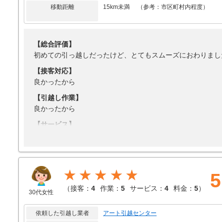
移動距離
15km未満 （参考：市区町村内程度）
【総合評価】
初めての引っ越しだったけど、とてもスムーズにおわりまし
【接客対応】
良かったから
【引越し作業】
良かったから
【サービス】
良かったから
【料金】
良かったから
★★★★★
5
（
接客：
4
作業：
5
サービス：
4
料金：
5
）
30代女性
依頼した引越し業者
アート引越センター