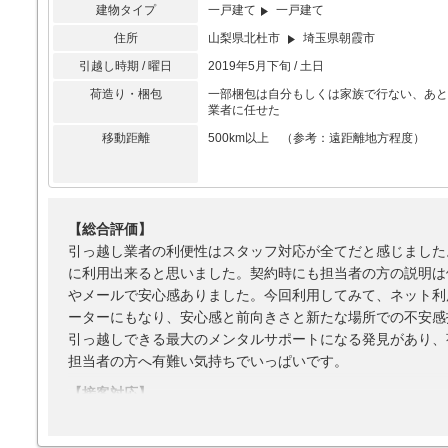
建物タイプ
一戸建て
一戸建て
住所
山梨県北杜市
埼玉県朝霞市
引越し時期 / 曜日
2019年5月下旬 / 土日
荷造り・梱包
一部梱包は自分もしくは家族で行ない、あと
業者に任せた
移動距離
500km以上 （参考：遠距離地方程度）
【総合評価】
引っ越し業者の利便性はスタッフ対応が全てだと感じました
に利用出来ると思いました。契約時にも担当者の方の説明は
やメールで安心感ありました。今回利用してみて、ネット利
ーターにもなり、安心感と前向きさと新たな場所での不安感
引っ越しできる最大のメンタルサポートになる発見があり、
担当者の方へ有難い気持ちでいっぱいです。
【接客対応】
素晴らしいと思います。分かりやすく丁寧さは良かったです
【引越し作業】