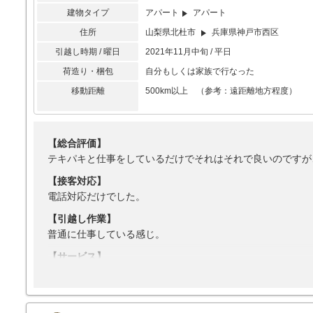
建物タイプ
アパート
アパート
住所
山梨県北杜市
兵庫県神戸市西区
引越し時期 / 曜日
2021年11月中旬 / 平日
荷造り・梱包
自分もしくは家族で行なった
移動距離
500km以上 （参考：遠距離地方程度）
【総合評価】
テキパキと仕事をしているだけでそれはそれで良いのですが
【接客対応】
電話対応だけでした。
【引越し作業】
普通に仕事している感じ。
【サービス】
サービスを受けていないので。
【料金】
自分が思ってるより安かったので。