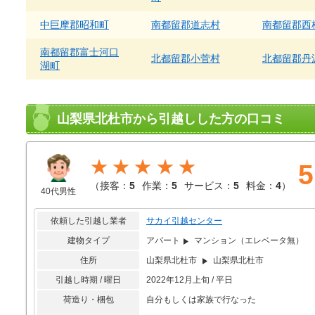
中巨摩郡昭和町
南都留郡道志村
南都留郡西
南都留郡富士河口
北都留郡小菅村
北都留郡丹
湖町
山梨県北杜市から引越しした方の口コミ
★★★★★
5
（
接客：
5
作業：
5
サービス：
5
料金：
4
）
40代男性
依頼した引越し業者
サカイ引越センター
建物タイプ
アパート
マンション（エレベータ無）
住所
山梨県北杜市
山梨県北杜市
引越し時期 / 曜日
2022年12月上旬 / 平日
荷造り・梱包
自分もしくは家族で行なった