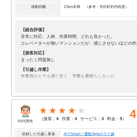
移動距離
15km未満 （参考：市区町村内程度）
【総合評価】
非常に対応、人柄、作業時間、どれも良かった。
エレベーターが無いマンションだが、感じさせないほどの作
【接客対応】
まったく問題無し
【引越し作業】
作業員がとても感じ良く、手際も素晴らしかった
【サービス】
良いサービスだった
【料金】
★★★★
料金は高かったかなという印象
4
（
接客：
4
作業：
4
サービス：
3
料金：
5
）
60代男性
依頼した引越し業者
AIでSmart！通販Styleのラク越