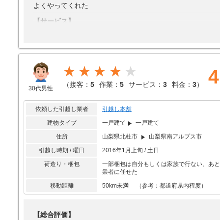
よくやってくれた
【サービス】
サービスは無かった
【料金】
他がわからない
★★★★
4
（
接客：
5
作業：
5
サービス：
3
料金：
3
）
30代男性
依頼した引越し業者
引越し本舗
建物タイプ
一戸建て
一戸建て
住所
山梨県北杜市
山梨県南アルプス市
引越し時期 / 曜日
2016年1月上旬 / 土日
荷造り・梱包
一部梱包は自分もしくは家族で行ない、あと
業者に任せた
移動距離
50km未満 （参考：都道府県内程度）
【総合評価】