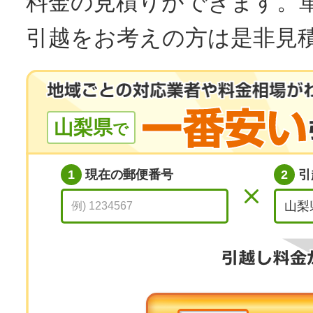
料金の見積りができます。
引越をお考えの方は是非見
山梨県
で
1
現在の郵便番号
2
引