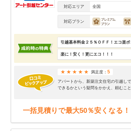
対応エリア
全国
対応プラン
引越基本料金２５％ＯＦＦ！エコ楽ボッ
楽に！安く！更にエコ！！！
★★★★★
5
満足度：
アパートから、新築注文住宅の引越し
できるかという疑問をかかえ、頼むこ
大型家電など、指定する場所、新築を
きたため、やはり依頼してよかったと
5月人形など普段使わない大型のものを
一括見積りで最大50％安くなる！
力のいることだし、労力が必要であっ
その当時、夫婦共々正職員で働いてい
最終的には丁寧な対応や敏速な対応に