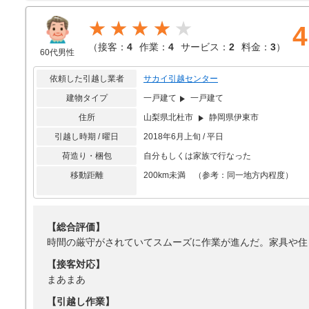
スタッフの方の説明やアドバイスが素晴らしいと思います。
★★★★
4
【サービス】
（
接客：
4
作業：
4
サービス：
2
料金：
3
）
特にはなく、丁寧さが魅力的です
60代男性
【料金】
依頼した引越し業者
サカイ引越センター
妥当な価格で長距離でも納得できると思います
建物タイプ
一戸建て
一戸建て
住所
山梨県北杜市
静岡県伊東市
引越し時期 / 曜日
2018年6月上旬 / 平日
荷造り・梱包
自分もしくは家族で行なった
移動距離
200km未満 （参考：同一地方内程度）
【総合評価】
時間の厳守がされていてスムーズに作業が進んだ。家具や住
【接客対応】
まあまあ
【引越し作業】