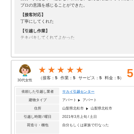
プロの意識を感じることができた。
【接客対応】
丁寧にしてくれた
【引越し作業】
テキパキしてくれてよかった
【サービス】
傷つかないように丁寧に梱包してくれた
【料金】
★★★★★
5
思っていたよりも費用がかからなかったから
（
接客：
5
作業：
5
サービス：
5
料金：
5
）
30代女性
依頼した引越し業者
サカイ引越センター
建物タイプ
アパート
アパート
住所
山梨県北杜市
山梨県北杜市
引越し時期 / 曜日
2021年3月上旬 / 土日
荷造り・梱包
自分もしくは家族で行なった