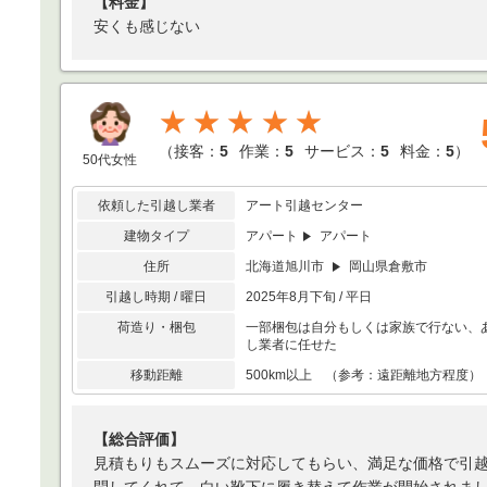
【料金】
安くも感じない
★★★★★
（
接客：
5
作業：
5
サービス：
5
料金：
5
）
50代女性
依頼した引越し業者
アート引越センター
建物タイプ
アパート
アパート
住所
北海道旭川市
岡山県倉敷市
引越し時期 / 曜日
2025年8月下旬 / 平日
荷造り・梱包
一部梱包は自分もしくは家族で行ない、
し業者に任せた
移動距離
500km以上 （参考：遠距離地方程度）
【総合評価】
見積もりもスムーズに対応してもらい、満足な価格で引