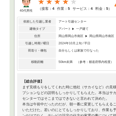
★★★★
（
接客：
4
作業：
5
サービス：
4
料金：
5
）
40代男性
依頼した引越し業者
アート引越センター
建物タイプ
アパート
一戸建て
住所
岡山県岡山市南区
岡山県岡山市南区
引越し時期 / 曜日
2024年10月上旬 / 平日
荷造り・梱包
自分もしくは家族で行なった
移動距離
50km未満 （参考：都道府県内程度）
【総合評価】
まず見積もりをしてくれた時に他社（サカイなど）の見
プションなどの説明もしっかりしてもらえた。本当はサ
センターではそこまではできないと言われて決めた。
本当は午前中だったのだが、朝一番に変更してもらえる
いただけた。若いのにとてもしっかりしており、作業も
ンだけでなく、テレビの設定の仕方や家電の事について