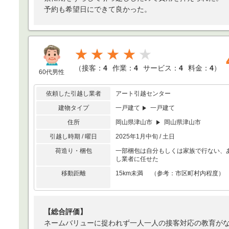
予約も希望日にできて良かった。
★★★★
（
接客：
4
作業：
4
サービス：
4
料金：
4
）
60代男性
依頼した引越し業者
アート引越センター
建物タイプ
一戸建て
一戸建て
住所
岡山県津山市
岡山県津山市
引越し時期 / 曜日
2025年1月中旬 / 土日
荷造り・梱包
一部梱包は自分もしくは家族で行ない、
し業者に任せた
移動距離
15km未満 （参考：市区町村内程度）
【総合評価】
ネームバリューに捉われず一人一人の接客対応の教育が