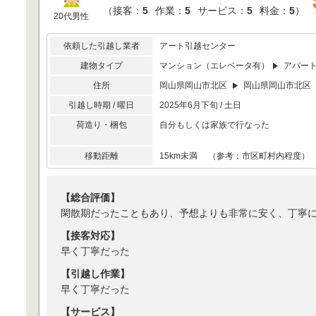
（
接客：
5
作業：
5
サービス：
5
料金：
5
）
20代男性
依頼した引越し業者
アート引越センター
建物タイプ
マンション（エレベータ有）
アパー
住所
岡山県岡山市北区
岡山県岡山市北区
引越し時期 / 曜日
2025年6月下旬 / 土日
荷造り・梱包
自分もしくは家族で行なった
移動距離
15km未満 （参考：市区町村内程度）
【総合評価】
閑散期だったこともあり、予想よりも非常に安く、丁寧
【接客対応】
早く丁寧だった
【引越し作業】
早く丁寧だった
【サービス】