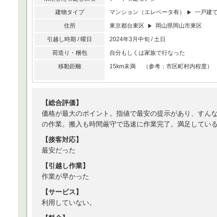
建物タイプ
マンション（エレベータ有）
一戸建
住所
東京都台東区
岡山県岡山市東区
引越し時期 / 曜日
2024年3月中旬 / 土日
荷造り・梱包
自分もしくは家族で行なった
移動距離
15km未満 （参考：市区町村内程度）
【総合評価】
価格が最大のポイント。指値で最安の提示があり、すん
の作業。搬入も時間厳守で迅速に作業完了。満足してい
【接客対応】
最安だった
【引越し作業】
作業が早かった
【サービス】
利用していない。