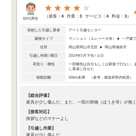
★★★★
（
接客：
4
作業：
3
サービス：
4
料金：
3
）
60代男性
依頼した引越し業者
アート引越センター
建物タイプ
マンション（エレベータ有）
一戸建
住所
岡山県岡山市北区
岡山県備前市
引越し時期 / 曜日
2024年5月下旬 / 土日
荷造り・梱包
一部梱包は自分もしくは家族で行ない、
し業者に任せた
移動距離
50km未満 （参考：都道府県内程度）
【総合評価】
家具が少し傷んだ、また、一部の荷物（ほうき等）が無
【接客対応】
挨拶などのマナーよし
【引越し作業】
家具が少し傷んだ