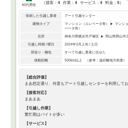
（
接客：
4
作業：
4
サービス：
4
料金：
5
）
40代男性
依頼した引越し業者
アート引越センター
建物タイプ
マンション（エレベータ有）
マンシ
ベータ有）
住所
神奈川県横浜市戸塚区
岡山県岡山市
引越し時期 / 曜日
2024年3月上旬 / 土日
荷造り・梱包
すべて引越し業者に任せた
移動距離
500km以上 （参考：遠距離地方程度）
【総合評価】
まあ想定通り、何度もアート引越しセンターを利用して
【接客対応】
まあまあ
【引越し作業】
繁忙期はバイトが多い
【サービス】