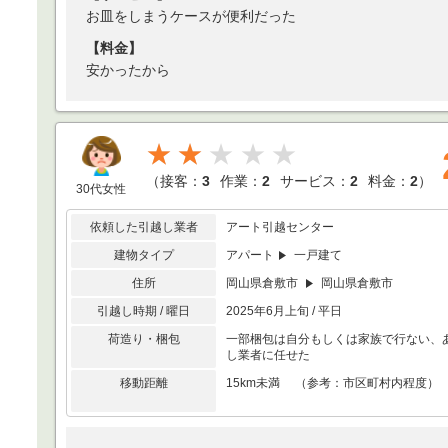
お皿をしまうケースが便利だった
【料金】
安かったから
★★
（
接客：
3
作業：
2
サービス：
2
料金：
2
）
30代女性
依頼した引越し業者
アート引越センター
建物タイプ
アパート
一戸建て
住所
岡山県倉敷市
岡山県倉敷市
引越し時期 / 曜日
2025年6月上旬 / 平日
荷造り・梱包
一部梱包は自分もしくは家族で行ない、
し業者に任せた
移動距離
15km未満 （参考：市区町村内程度）