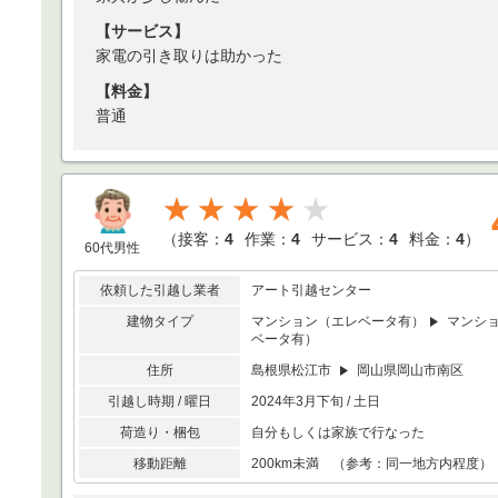
【サービス】
家電の引き取りは助かった
【料金】
普通
★★★★
（
接客：
4
作業：
4
サービス：
4
料金：
4
）
60代男性
依頼した引越し業者
アート引越センター
建物タイプ
マンション（エレベータ有）
マンシ
ベータ有）
住所
島根県松江市
岡山県岡山市南区
引越し時期 / 曜日
2024年3月下旬 / 土日
荷造り・梱包
自分もしくは家族で行なった
移動距離
200km未満 （参考：同一地方内程度）