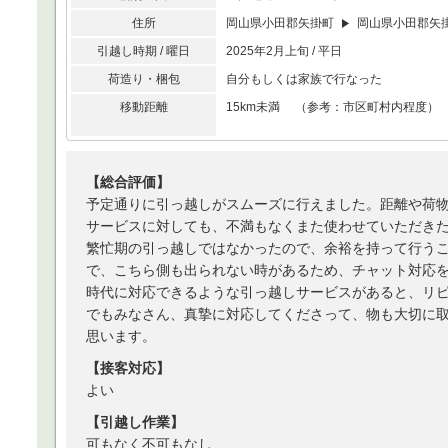
住所
岡山県小田郡矢掛町
岡山県小田郡矢
引越し時期 / 曜日
2025年2月上旬 / 平日
荷造り・梱包
自分もしくは家族で行なった
移動距離
15km未満 （参考：市区町村内程度）
【総合評価】
予定通りに引っ越しがスムーズに行えました。距離や荷
サービスに対しても、不満もなくまた使わせていただき
繁忙期の引っ越しではなかったので、余裕を持って行う
で、こちら側も出られない時があるため、チャット対応
時代に対応できるような引っ越しサービスがあると、リ
でもみなさん、真摯に対応してくださって、物も大切に
思います。
【接客対応】
よい
【引越し作業】
可もなく不可もなし