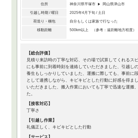
住所
神奈川県平塚市
岡山県津山市
引越し時期 / 曜日
2025年4月下旬 / 土日
荷造り・梱包
自分もしくは家族で行なった
移動距離
500km以上 （参考：遠距離地方程度）
【総合評価】
見積り来訪時の丁寧な対応、その場で試算してくれるス
にも事前に到着時刻を連絡していただきました、引越し
養生もしっかりしていました、運搬に際しても、事前に
として連携しながら、キビキビとした行動に好感を得ま
いただきました、搬入作業においても丁寧で迅速な運搬
た。
【接客対応】
丁寧さ
【引越し作業】
礼儀正しく、キビキビとした行動
【サービス】