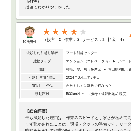
【料金】
指値でわかりやすかった
★★★★
（
接客：
5
作業：
5
サービス：
3
料金：
4
）
40代男性
依頼した引越し業者
アート引越センター
建物タイプ
マンション（エレベータ有）
アパー
住所
神奈川県川崎市多摩区
岡山県岡山市
引越し時期 / 曜日
2024年3月上旬 / 平日
荷造り・梱包
自分もしくは家族で行なった
移動距離
500km以上 （参考：遠距離地方程度）
【総合評価】
最も満足した理由は、作業のスピードと丁寧さが極めて
まず驚かされたことは、現場スタッフの準備です。リー
時間を短縮して作業が完了しました。単に早いというこ