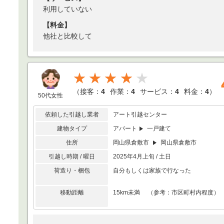
利用していない
【料金】
他社と比較して
★★★★
（
接客：
4
作業：
4
サービス：
4
料金：
4
）
50代女性
依頼した引越し業者
アート引越センター
建物タイプ
アパート
一戸建て
住所
岡山県倉敷市
岡山県倉敷市
引越し時期 / 曜日
2025年4月上旬 / 土日
荷造り・梱包
自分もしくは家族で行なった
移動距離
15km未満 （参考：市区町村内程度）