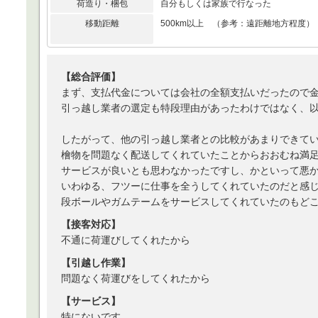
荷造り・梱包
自分もしくは家族で行なった
移動距離
500km以上 （参考：遠距離地方程度）
【総合評価】
まず、支払代金については会社の全額支払いだったので
引っ越し業者の選定も特段理由があったわけではなく、
したがって、他の引っ越し業者との比較があまりできて
檜物を問題なく配送してくれていたことからおおむね満
サービスが良いとも思わなかったですし、かといって悪
いわゆる、フツーに仕事を全うしてくれていたのだと感
段ボールやガムテームをサービスしてくれていたのもど
【接客対応】
不通に荷運びしてくれたから
【引越し作業】
問題なく荷運びをしてくれたから
【サービス】
特にないです