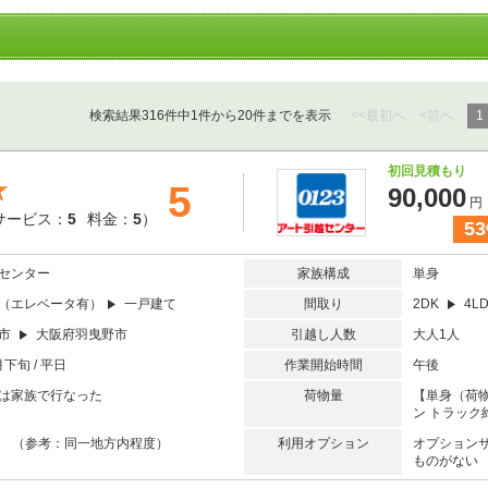
検索結果316件中1件から20件までを表示
<<最初へ
<前へ
1
初回見積もり
★
5
90,000
円
サービス：
5
料金：
5
）
53
センター
家族構成
単身
（エレベータ有）
一戸建て
間取り
2DK
4L
津市
大阪府羽曳野市
引越し人数
大人1人
月下旬 / 平日
作業開始時間
午後
は家族で行なった
荷物量
【単身（荷物
ン トラック
未満 （参考：同一地方内程度）
利用オプション
オプション
ものがない