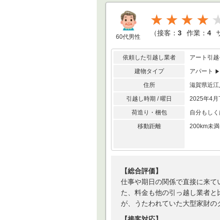
★★★★
（
接客：
3
作業：
4
60代男性
依頼した引越し業者
アート引越
建物タイプ
アパート
住所
滋賀県近江
引越し時期 / 曜日
2025年4月
荷造り・梱包
自分もしく
移動距離
200km
【総合評価】
仕事や期日の関係で直接に来て
た、料金も他の引っ越し業者と
が、うたわれていた大型家財の
【接客対応】