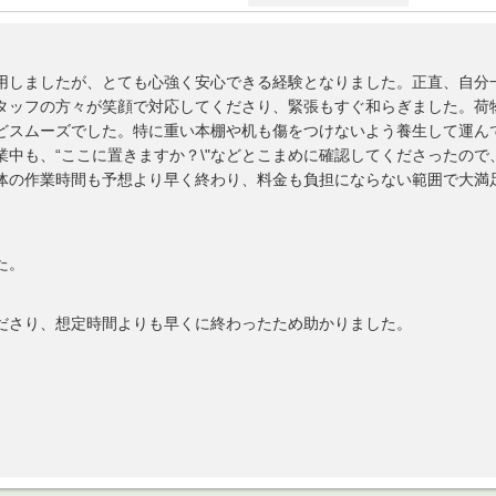
用しましたが、とても心強く安心できる経験となりました。正直、自分
タッフの方々が笑顔で対応してくださり、緊張もすぐ和らぎました。荷
どスムーズでした。特に重い本棚や机も傷をつけないよう養生して運ん
業中も、“ここに置きますか？\"などとこまめに確認してくださったの
体の作業時間も予想より早く終わり、料金も負担にならない範囲で大満
た。
ださり、想定時間よりも早くに終わったため助かりました。