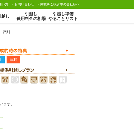
使い方
お問い合わせ
掲載をご検討中の会社様へ
引越し
引越し準備
引越し
費用料金の相場
やることリスト
・評判
引
資材
います。