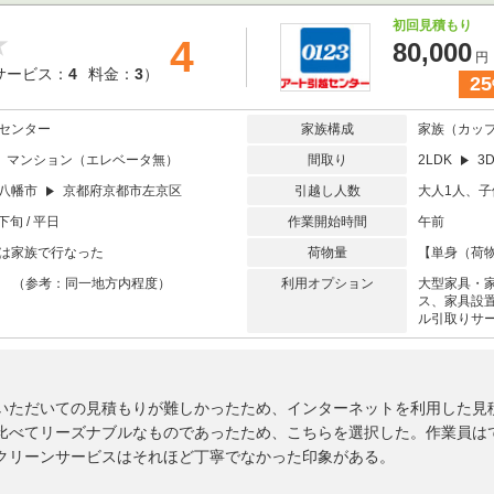
初回見積もり
4
80,000
円
サービス：
4
料金：
3
）
25
センター
家族構成
家族（カッ
マンション（エレベータ無）
間取り
2LDK
3D
八幡市
京都府京都市左京区
引越し人数
大人1人、子
下旬 / 平日
作業開始時間
午前
は家族で行なった
荷物量
【単身（荷物
未満 （参考：同一地方内程度）
利用オプション
大型家具・
ス、家具設
ル引取りサ
いただいての見積もりが難しかったため、インターネットを利用した見
比べてリーズナブルなものであったため、こちらを選択した。作業員は
クリーンサービスはそれほど丁寧でなかった印象がある。