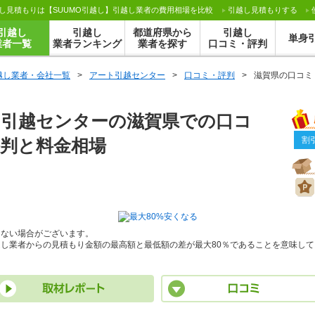
し見積もりは【SUUMO引越し】引越し業者の費用相場を比較
引越し見積もり
する
引越し
引越し
都道府県から
引越し
単身
業者一覧
業者ランキング
業者を探す
口コミ・評判
越し業者・会社一覧
>
アート引越センター
>
口コミ・評判
>
滋賀県の口コミ
ト引越センターの滋賀県での口コ
割
判と料金相場
きない場合がございます。
し業者からの見積もり金額の最高額と最低額の差が最大80％であることを意味して