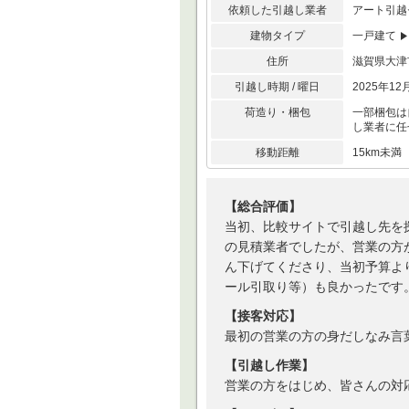
依頼した引越し業者
アート引越
建物タイプ
一戸建て
住所
滋賀県大
引越し時期 / 曜日
2025年12
荷造り・梱包
一部梱包は
し業者に任
移動距離
15km未
【総合評価】
当初、比較サイトで引越し先を
の見積業者でしたが、営業の方
ん下げてくださり、当初予算よ
ール引取り等）も良かったです
【接客対応】
最初の営業の方の身だしなみ言
【引越し作業】
営業の方をはじめ、皆さんの対