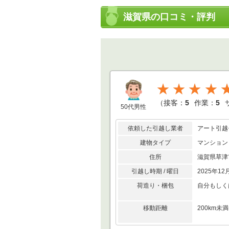
滋賀県の口コミ・評判
★★★★
（
接客：
5
作業：
5
50代男性
依頼した引越し業者
アート引越
建物タイプ
マンション
住所
滋賀県草
引越し時期 / 曜日
2025年12
荷造り・梱包
自分もしく
移動距離
200km