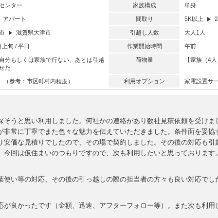
センター
家族構成
単身
アパート
間取り
5K以上
2
津市
滋賀県大津市
引越し人数
大人1人
月上旬 / 平日
作業開始時間
午前
自分もしくは家族で行ない、あとは引越
荷物量
【家族（4人
せた
満 （参考：市区町村内程度）
利用オプション
家電設置サ
探そうと思い利用しました。何社かの連絡があり数社見積依頼を受けま
が非常に丁寧でまた色々な魅力を伝えていただきました。条件面を妥協
り安価な見積りでしたので、その場で契約しました。その後の対応も引
。今回は仮住まいのつもりですので、次も利用したいと思っております
葉使い等の対応、その後の引っ越しの際の担当者の方々も良い対応でし
応が良かったです（金額、迅速、アフターフォロー等）。また次も利用