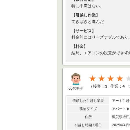
特に不満はない。
【引越し作業】
てきぱきと進んだ
【サービス】
料金的にはリーズナブルであり
【料金】
結局、エアコンの設置ができず
★★★★
（
接客：
3
作業：
4
60代男性
依頼した引越し業者
アート引越
建物タイプ
アパート
住所
滋賀県近江
引越し時期 / 曜日
2025年4月