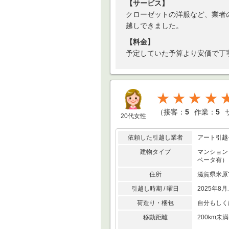
【サービス】
クローゼットの洋服など、業者
越しできました。
【料金】
予定していた予算より安価で丁
★★★★
（
接客：
5
作業：
5
20代女性
依頼した引越し業者
アート引越
建物タイプ
マンション
ベータ有）
住所
滋賀県米
引越し時期 / 曜日
2025年8月
荷造り・梱包
自分もしく
移動距離
200km