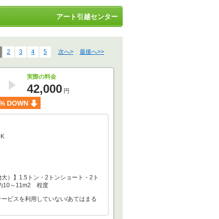
アート引越センター
2
3
4
5
次へ>
最後へ>>
実際の料金
42,000
円
% DOWN
DK
大）】1.5トン・2トンショート・2ト
約10～11m2 程度
サービスを利用していない/あてはまる