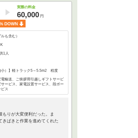
実際の料金
60,000
円
% DOWN
プルも含む）
K
供1人
小）】軽トラック5～5.5m2 程度
家電輸送、ご挨拶用引越しギフトサービ
置サービス、家電設置サービス、段ボー
ービス
積もりが大変便利だった。ま
てきぱきと作業を進めてくれた