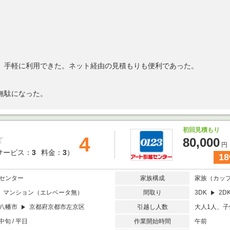
、手軽に利用できた。ネット経由の見積もりも便利であった。
無駄になった。
初回見積もり
4
80,000
円
サービス：
3
料金：
3
）
18
センター
家族構成
家族（カッ
マンション（エレベータ無）
間取り
3DK
2D
八幡市
京都府京都市左京区
引越し人数
大人1人、子
中旬 / 平日
作業開始時間
午前