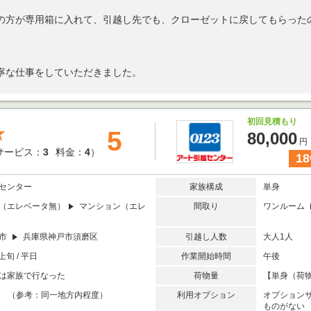
の方が専用箱に入れて、引越し先でも、クローゼットに戻してもらった
寧な仕事をしていただきました。
初回見積もり
★
5
80,000
円
サービス：
3
料金：
4
）
18
センター
家族構成
単身
（エレベータ無）
マンション（エレ
間取り
ワンルーム
原市
兵庫県神戸市須磨区
引越し人数
大人1人
上旬 / 平日
作業開始時間
午後
は家族で行なった
荷物量
【単身（荷物
未満 （参考：同一地方内程度）
利用オプション
オプション
ものがない