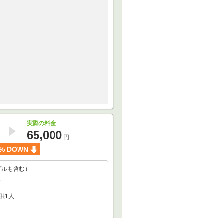
実際の料金
65,000
円
% DOWN
プルも含む）
K
供1人