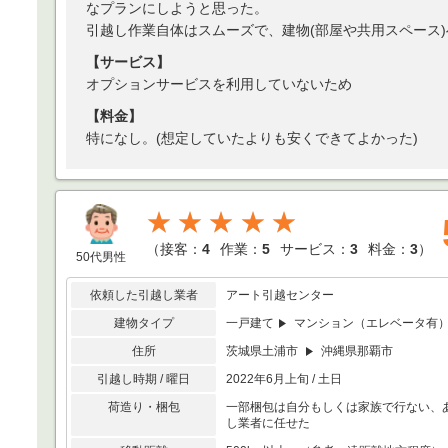
なプランにしようと思った。
引越し作業自体はスムーズで、建物(部屋や共用スペース
【サービス】
オプションサービスを利用していないため
【料金】
特になし。(想定していたよりも安くできてよかった)
★★★★★
（
接客：
4
作業：
5
サービス：
3
料金：
3
）
50代男性
依頼した引越し業者
アート引越センター
建物タイプ
一戸建て
マンション（エレベータ有
住所
茨城県土浦市
沖縄県那覇市
引越し時期 / 曜日
2022年6月上旬 / 土日
荷造り・梱包
一部梱包は自分もしくは家族で行ない、
し業者に任せた