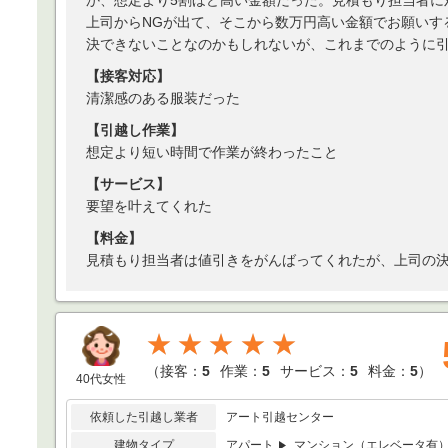
か、想定より5割ほど高い金額だった。見積もり担当者に
上司からNGが出て、そこから数万円高い金額でお願いす
決できないことなのかもしれないが、これまでのように
【接客対応】
清潔感のある服装だった
【引越し作業】
想定より短い時間で作業が終わったこと
【サービス】
要望を叶えてくれた
【料金】
見積もり担当者は値引きをがんばってくれたが、上司の
★★★★★
（
接客：
5
作業：
5
サービス：
5
料金：
5
）
40代女性
依頼した引越し業者
アート引越センター
建物タイプ
アパート
マンション（エレベータ有