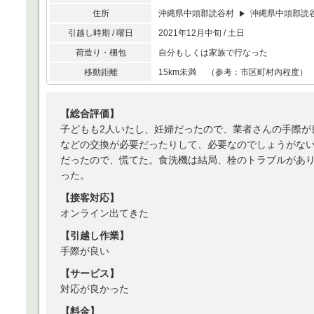
住所
沖縄県中頭郡読谷村
沖縄県中頭郡読
引越し時期 / 曜日
2021年12月中旬 / 土日
荷造り・梱包
自分もしくは家族で行なった
移動距離
15km未満 （参考：市区町村内程度）
【総合評価】
子どもも2人いたし、妊婦だったので、業者さんの手際が
などの交換が必要だったりして、必要なのでしょうがな
だったので、慌てた。食洗機は結局、栓のトラブルがあ
った。
【接客対応】
オンライン出てきた
【引越し作業】
手際が良い
【サービス】
対応が良かった
【料金】