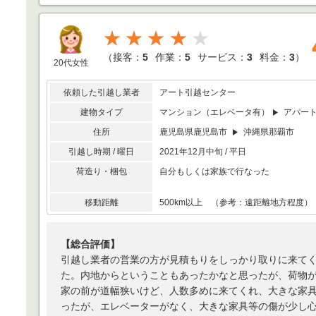
★★★★
（
接客：
5
作業：
5
サービス：
3
料金：
3
）
20代女性
依頼した引越し業者
アート引越センター
建物タイプ
マンション（エレベータ有）
アパー
住所
鹿児島県鹿児島市
沖縄県那覇市
引越し時期 / 曜日
2021年12月中旬 / 平日
荷造り・梱包
自分もしくは家族で行なった
移動距離
500km以上 （参考：遠距離地方程度）
【総合評価】
引越し業者の営業の方が見積もりをしっかり取りに来て
た。内地からということもあったかなと思ったが、荷物
家の前が道幅狭いけど、人数多めに来てくれ、大きな家具
ったが、エレベーターがなく、大きな家具等の傷が少し