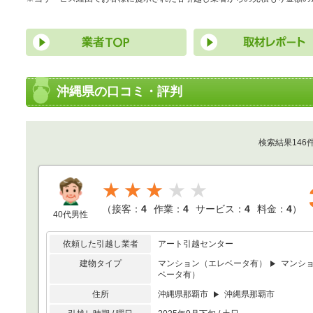
沖縄県の口コミ・評判
検索結果146
★★★
（
接客：
4
作業：
4
サービス：
4
料金：
4
）
40代男性
依頼した引越し業者
アート引越センター
建物タイプ
マンション（エレベータ有）
マンシ
ベータ有）
住所
沖縄県那覇市
沖縄県那覇市