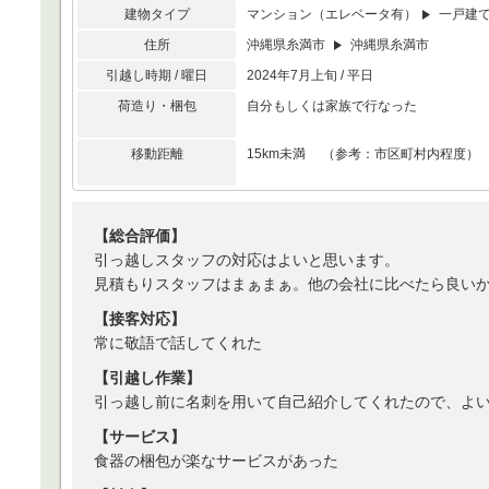
建物タイプ
マンション（エレベータ有）
一戸建
住所
沖縄県糸満市
沖縄県糸満市
引越し時期 / 曜日
2024年7月上旬 / 平日
荷造り・梱包
自分もしくは家族で行なった
移動距離
15km未満 （参考：市区町村内程度）
【総合評価】
引っ越しスタッフの対応はよいと思います。
見積もりスタッフはまぁまぁ。他の会社に比べたら良い
【接客対応】
常に敬語で話してくれた
【引越し作業】
引っ越し前に名刺を用いて自己紹介してくれたので、よ
【サービス】
食器の梱包が楽なサービスがあった