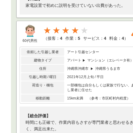
家電設置で初めに説明を受けていない出費があった。
★★★★
（
接客：
4
作業：
5
サービス：
4
料金：
4
）
60代男性
依頼した引越し業者
アート引越センター
建物タイプ
アパート
マンション（エレベータ有
住所
沖縄県沖縄市
沖縄県うるま市
引越し時期 / 曜日
2021年12月上旬 / 平日
荷造り・梱包
一部梱包は自分もしくは家族で行ない、
し業者に任せた
移動距離
15km未満 （参考：市区町村内程度）
【総合評価】
時間にも正確で、作業内容もさすが専門業者と思わせる
く、満足出来た。