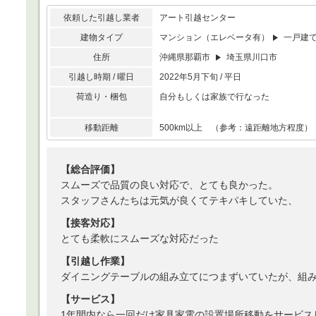
依頼した引越し業者
アート引越センター
建物タイプ
マンション（エレベータ有）
一戸建
住所
沖縄県那覇市
埼玉県川口市
引越し時期 / 曜日
2022年5月下旬 / 平日
荷造り・梱包
自分もしくは家族で行なった
移動距離
500km以上 （参考：遠距離地方程度）
【総合評価】
スムーズで品質の良い対応で、とても良かった。
スタッフさんたちは元気が良くてテキパキしていた、
【接客対応】
とても柔軟にスムーズな対応だった
【引越し作業】
ダイニングテーブルの組み立てにつまずいていたが、組
【サービス】
1年間内なら一回だけ家具家電の設置場所移動をサービス