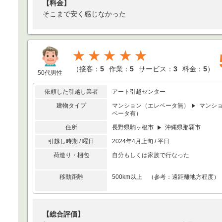
【料金】
そこまで安く感じなかった
★★★★★
（
接客：
5
作業：
5
サービス：
3
料金：
5
）
50代男性
依頼した引越し業者
アート引越センター
建物タイプ
マンション（エレベータ無）
マンシ
ベータ有）
住所
長野県駒ヶ根市
沖縄県那覇市
引越し時期 / 曜日
2024年4月上旬 / 平日
荷造り・梱包
自分もしくは家族で行なった
移動距離
500km以上 （参考：遠距離地方程度）
【総合評価】