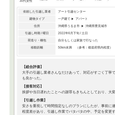
30代女性
依頼した引越し業者
アート引越センター
建物タイプ
一戸建て
アパート
住所
沖縄県うるま市
沖縄県豊見城市
引越し時期 / 曜日
2022年6月下旬 / 土日
荷造り・梱包
自分もしくは家族で行なった
移動距離
50km未満 （参考：都道府県内程度）
【総合評価】
大手の引越し業者さんなだけあって、対応がすごく丁寧
も良かった。
【接客対応】
挨拶や当日遅れたことへの謝罪もきちんとしており、大
【引越し作業】
安さを重視して時間指定なしのプランにしたが、事前に連
程度差があり、引越し作業でバタバタの中、予定を変更