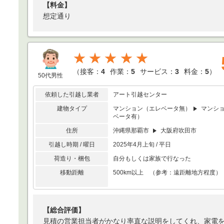
【料金】
想定通り
★★★★★
（
接客：
4
作業：
5
サービス：
3
料金：
5
）
50代男性
依頼した引越し業者
アート引越センター
建物タイプ
マンション（エレベータ無）
マンシ
ベータ有）
住所
沖縄県那覇市
大阪府吹田市
引越し時期 / 曜日
2025年4月上旬 / 平日
荷造り・梱包
自分もしくは家族で行なった
移動距離
500km以上 （参考：遠距離地方程度）
【総合評価】
見積の営業担当者がかなり率直な説明をしてくれ、家電