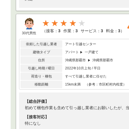
★★★★
（
接客：
3
作業：
3
サービス：
3
料金：
3
）
30代男性
依頼した引越し業者
アート引越センター
建物タイプ
アパート
一戸建て
住所
沖縄県那覇市
沖縄県那覇市
引越し時期 / 曜日
2022年10月上旬 / 平日
荷造り・梱包
すべて引越し業者に任せた
移動距離
15km未満 （参考：市区町村内程度）
【総合評価】
初めて梱包作業も含めて引っ越し業者にお願いしたが、
【接客対応】
特になし