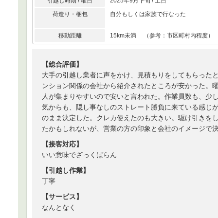
引越し時期 / 曜日
2025年9月下旬 / 土日
荷造り・梱包
自分もしくは家族で行なった
移動距離
15km未満 （参考：市区町村内程度）
【総合評価】
大手の引越し業者に声をかけ、見積もりをしてもらった
ンション関係の会社から紹介されたところが安かった。
人が集まりやすいので安いと言われた。作業員数も、少
気からも、隠し事なしのストレート勝負に来ている感じ
のまま決定した。クレカ使えたのも大きい。駆け引きを
たかもしれないが、営業の方の印象と会社のイメージで
【接客対応】
いい意味でざっくばらん
【引越し作業】
丁寧
【サービス】
なんとなく