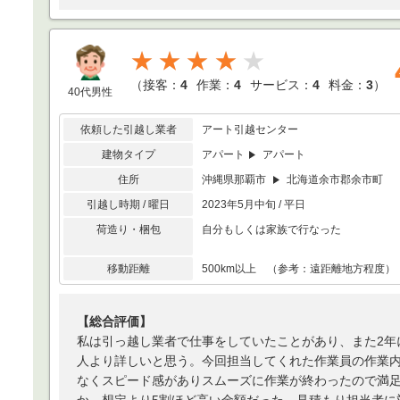
★★★★
（
接客：
4
作業：
4
サービス：
4
料金：
3
）
40代男性
依頼した引越し業者
アート引越センター
建物タイプ
アパート
アパート
住所
沖縄県那覇市
北海道余市郡余市町
引越し時期 / 曜日
2023年5月中旬 / 平日
荷造り・梱包
自分もしくは家族で行なった
移動距離
500km以上 （参考：遠距離地方程度）
【総合評価】
私は引っ越し業者で仕事をしていたことがあり、また2年
人より詳しいと思う。今回担当してくれた作業員の作業
なくスピード感がありスムーズに作業が終わったので満