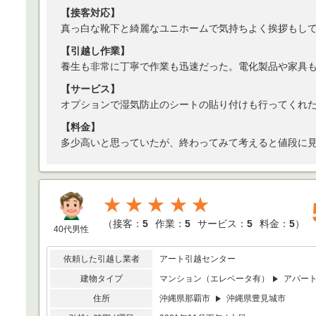
【接客対応】
真っ白な靴下と綺麗なユニホームで気持ちよく挨拶もし
【引越し作業】
養生も非常に丁寧で作業も迅速だった。電化製品や家具
【サービス】
オプションで湿気防止のシートの貼り付けも行ってくれ
【料金】
多少高いと思っていたが、終わってみて考えると値段に
★★★★★
（
接客：
5
作業：
5
サービス：
5
料金：
5
）
40代男性
依頼した引越し業者
アート引越センター
建物タイプ
マンション（エレベータ有）
アパー
住所
沖縄県那覇市
沖縄県豊見城市