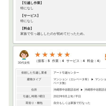
【引越し作業】
特になし
【サービス】
特になし
【料金】
家族で引っ越ししたのが初めてだったため。
★★★★★
（
接客：
5
作業：
4
サービス：
4
料金：
4
）
30代女性
依頼した引越し業者
アート引越センター
建物タイプ
マンション（エレベータ有）
マンシ
ベータ無）
住所
沖縄県中頭郡読谷村
沖縄県中頭郡読
引越し時期 / 曜日
2022年9月上旬 / 平日
荷造り・梱包
自分もしくは家族で行なった