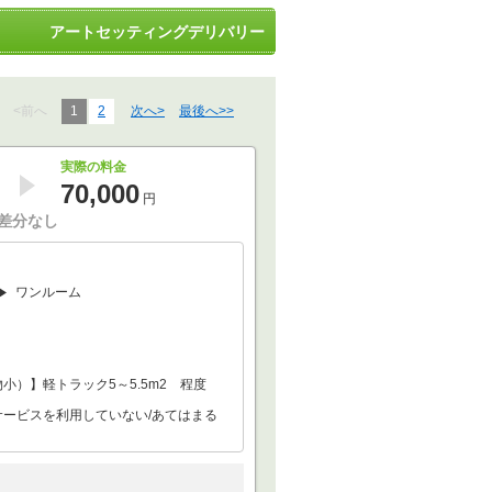
アートセッティングデリバリー
<前へ
1
2
次へ>
最後へ>>
実際の料金
70,000
円
差分なし
ワンルーム
小）】軽トラック5～5.5m2 程度
サービスを利用していない/あてはまる