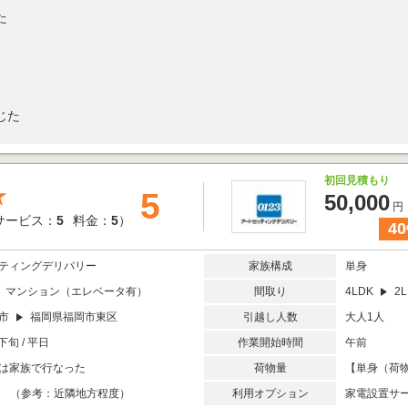
た
じた
初回見積もり
★
5
50,000
円
サービス：
5
料金：
5
）
40
ティングデリバリー
家族構成
単身
マンション（エレベータ有）
間取り
4LDK
2L
崎市
福岡県福岡市東区
引越し人数
大人1人
下旬 / 平日
作業開始時間
午前
は家族で行なった
荷物量
【単身（荷物
未満 （参考：近隣地方程度）
利用オプション
家電設置サ