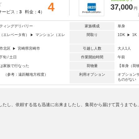
4
37,000
円
サービス：
3
料金：
4
）
ティングデリバリー
家族構成
単身
（エレベータ有）
マンション（エレ
間取り
1DK
1K
市北区
宮崎県宮崎市
引越し人数
大人1人
下旬 / 土日
作業開始時間
午前
は家族で行なった
荷物量
【単身（荷物
以上 （参考：遠距離地方程度）
利用オプション
オプション
ものがない
したし、依頼する迄も迅速に出来ましたし、集荷から届けて貰うまでも