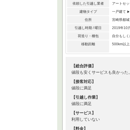
依頼した引越し業者
アートセッ
建物タイプ
一戸建て
住所
宮崎県都
引越し時期 / 曜日
2019年10
荷造り・梱包
自分もしく
移動距離
500km
【総合評価】
値段も安くサービスも良かった
【接客対応】
値段に満足
【引越し作業】
値段に満足
【サービス】
利用していない
【料金】