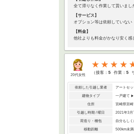
全て滞りなく作業して貰いまし
【サービス】
オプション等は依頼していない
【料金】
他社よりも料金がかなり安く感
★★★★
（
接客：
5
作業：
5
20代女性
依頼した引越し業者
アートセッ
建物タイプ
一戸建て
住所
宮崎県宮
引越し時期 / 曜日
2021年3月
荷造り・梱包
自分もしく
移動距離
500km