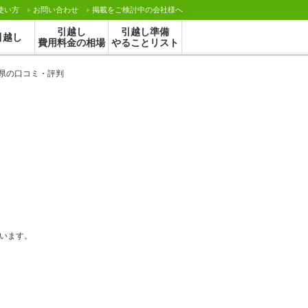
使い方
お問い合わせ
掲載をご検討中の会社様へ
引越し
引越し準備
引越し
費用料金の相場
やることリスト
県の口コミ・評判
います。