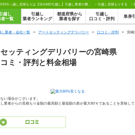
アートセッティングデリバリーの宮崎県での口コミ・評判引っ越し見積もりは【SUUMO引越し】引越し業者の費用相場を比較
引越し見積もり
する
引越し
引越し
都道府県から
引越し
単身
業者一覧
業者ランキング
業者を探す
口コミ・評判
越し業者・会社一覧
>
アートセッティングデリバリー
>
口コミ・評判
>
宮崎
トセッティングデリバリーの宮崎県
口コミ・評判と料金相場
きない場合がございます。
し業者からの見積もり金額の最高額と最低額の差が最大80％であることを意味して