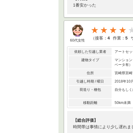
1番安かった
★★★★
（
接客：
4
作業：
5
60代女性
依頼した引越し業者
アートセッ
建物タイプ
マンション
ベータ有）
住所
宮崎県宮
引越し時期 / 曜日
2018年10
荷造り・梱包
自分もしく
移動距離
50km未
【総合評価】
時間帯は事情により少し遅れま