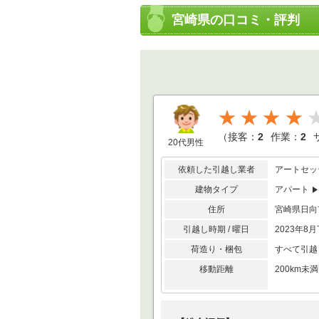
宮崎県の口コミ・評判
★★★★
（
接客：
2
作業：
2
20代男性
依頼した引越し業者
アートセッ
建物タイプ
アパート
住所
宮崎県日
引越し時期 / 曜日
2023年8月
荷造り・梱包
すべて引越
移動距離
200km