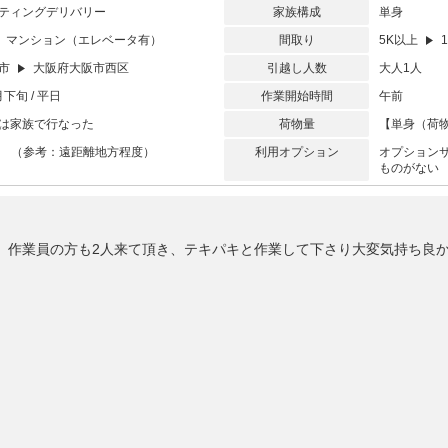
ティングデリバリー
家族構成
単身
マンション（エレベータ有）
間取り
5K以上
1
城市
大阪府大阪市西区
引越し人数
大人1人
月下旬 / 平日
作業開始時間
午前
は家族で行なった
荷物量
【単身（荷物
以上 （参考：遠距離地方程度）
利用オプション
オプション
ものがない
。作業員の方も2人来て頂き、テキパキと作業して下さり大変気持ち良