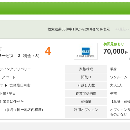
検索結果30件中1件から20件までを表示
<<最初へ
初回見積もり
4
70,000
円
サービス：
3
料金：
3
）
ティングデリバリー
家族構成
単身
アパート
間取り
ワンルーム
向市
宮崎県日向市
引越し人数
大人1人
下旬 / 平日
作業開始時間
午前
し業者に任せた
荷物量
【単身（荷物
未満 （参考：同一地方内程度）
利用オプション
オプション
ものがない