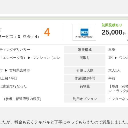
初回見積もり
4
25,000
円
サービス：
3
料金：
4
）
ティングデリバリー
家族構成
単身
（エレベータ有）
マンション（エレ
間取り
1K
ワン
崎市
宮崎県宮崎市
引越し人数
大人1人
月上旬 / 平日
作業開始時間
午前
は家族で行なった
荷物量
【単身（荷物
ン トラック
満 （参考：都道府県内程度）
利用オプション
インターネ
したが、料金も安くテキパキと丁寧にやってもらえたので満足しました