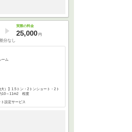
実際の料金
25,000
円
差分なし
ルーム
大）】1.5トン・2トンショート・2ト
約10～11m2 程度
ット設定サービス
。