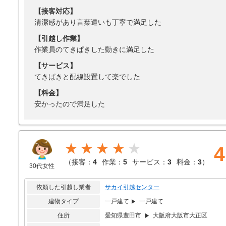
【接客対応】
清潔感があり言葉遣いも丁寧で満足した
【引越し作業】
作業員のてきぱきした動きに満足した
【サービス】
てきぱきと配線設置して楽でした
【料金】
安かったので満足した
★★★★
4
（
接客：
4
作業：
5
サービス：
3
料金：
3
）
30代女性
依頼した引越し業者
サカイ引越センター
建物タイプ
一戸建て
一戸建て
住所
愛知県豊田市
大阪府大阪市大正区