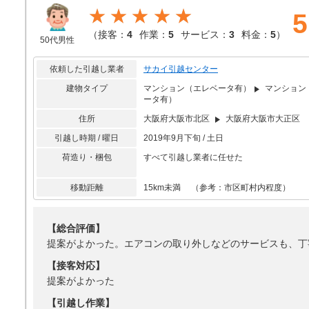
★★★★★
5
（
接客：
4
作業：
5
サービス：
3
料金：
5
）
50代男性
依頼した引越し業者
サカイ引越センター
建物タイプ
マンション（エレベータ有）
マンション
ータ有）
住所
大阪府大阪市北区
大阪府大阪市大正区
引越し時期 / 曜日
2019年9月下旬 / 土日
荷造り・梱包
すべて引越し業者に任せた
移動距離
15km未満 （参考：市区町村内程度）
【総合評価】
提案がよかった。エアコンの取り外しなどのサービスも、丁
【接客対応】
提案がよかった
【引越し作業】