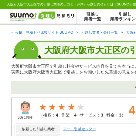
引越し
引越し
業者一覧
業者ランキン
引っ越し見積もり比較サイト SUUMO
>
引越し業者・会社一覧
>
大阪
大阪府大阪市大正区の
大阪府大阪市大正区で引越し料金やサービス内容を見ても本当に
実際に大阪府大阪市大正区で引越しをお願いした先輩達の意見を
★★★★
4
（
接客：
4
作業：
4
サービス：
3
料金：
3
）
60代男性
依頼した引越し業者
アート引越センター