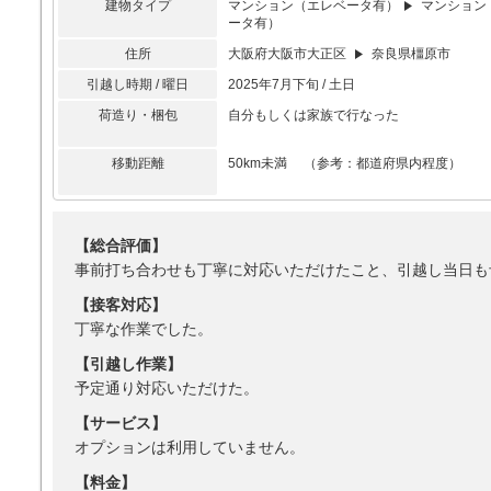
建物タイプ
マンション（エレベータ有）
マンション
ータ有）
住所
大阪府大阪市大正区
奈良県橿原市
引越し時期 / 曜日
2025年7月下旬 / 土日
荷造り・梱包
自分もしくは家族で行なった
移動距離
50km未満 （参考：都道府県内程度）
【総合評価】
事前打ち合わせも丁寧に対応いただけたこと、引越し当日も
【接客対応】
丁寧な作業でした。
【引越し作業】
予定通り対応いただけた。
【サービス】
オプションは利用していません。
【料金】