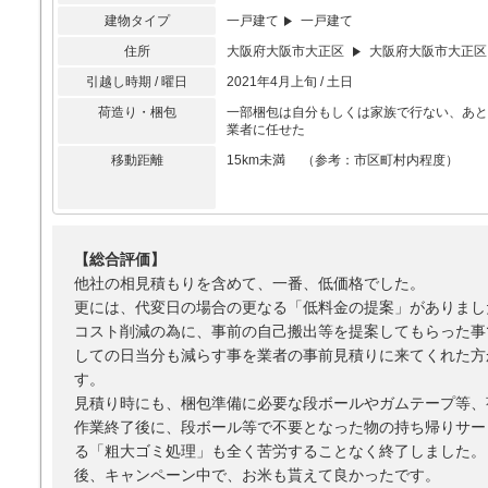
建物タイプ
一戸建て
一戸建て
住所
大阪府大阪市大正区
大阪府大阪市大正区
引越し時期 / 曜日
2021年4月上旬 / 土日
荷造り・梱包
一部梱包は自分もしくは家族で行ない、あと
業者に任せた
移動距離
15km未満 （参考：市区町村内程度）
【総合評価】
他社の相見積もりを含めて、一番、低価格でした。
更には、代変日の場合の更なる「低料金の提案」がありまし
コスト削減の為に、事前の自己搬出等を提案してもらった事
しての日当分も減らす事を業者の事前見積りに来てくれた方
す。
見積り時にも、梱包準備に必要な段ボールやガムテープ等、
作業終了後に、段ボール等で不要となった物の持ち帰りサー
る「粗大ゴミ処理」も全く苦労することなく終了しました。
後、キャンペーン中で、お米も貰えて良かったです。