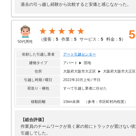
過去の引っ越し経験から比較すると安価と感じなかった。
★★★★★
5
（
接客：
5
作業：
5
サービス：
5
料金：
5
）
50代男性
依頼した引越し業者
アート引越センター
建物タイプ
アパート
団地
住所
大阪府大阪市大正区
大阪府大阪市大正区
引越し時期 / 曜日
2022年10月上旬 / 平日
荷造り・梱包
すべて引越し業者に任せた
移動距離
15km未満 （参考：市区町村内程度）
【総合評価】
作業員のチームワークが良く家の前にトラックが置けない状
引越しでした。