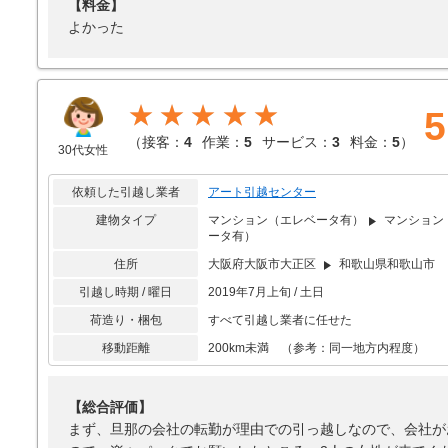
【料金】
よかった
★★★★★
5
（
接客：
4
作業：
5
サービス：
3
料金：
5
）
30代女性
依頼した引越し業者
アート引越センター
建物タイプ
マンション（エレベータ有）
マンション
ータ有）
住所
大阪府大阪市大正区
和歌山県和歌山市
引越し時期 / 曜日
2019年7月上旬 / 土日
荷造り・梱包
すべて引越し業者に任せた
移動距離
200km未満 （参考：同一地方内程度）
【総合評価】
まず、旦那の会社の転勤が理由での引っ越しなので、会社が