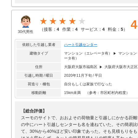
★★★★
4
（
接客：
4
作業：
4
サービス：
4
料金：
5
）
30代男性
依頼した引越し業者
ハート引越センター
建物タイプ
マンション（エレベータ有）
マンション
ータ有）
住所
大阪府大阪市福島区
大阪府大阪市大正区
引越し時期 / 曜日
2020年11月下旬 / 平日
荷造り・梱包
自分もしくは家族で行なった
移動距離
15km未満 （参考：市区町村内程度）
【総合評価】
スーモのサイトで、おおよその荷物量と引越しにかかる距離
の中にハート引越しセンターも名を連ねていた。その簡易比
て、30%から40%ほど安い印象であった。そも見積もりを