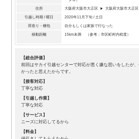
住所
大阪府大阪市大正区
大阪府大阪市大正区
引越し時期 / 曜日
2020年11月下旬 / 土日
荷造り・梱包
自分もしくは家族で行なった
移動距離
15km未満 （参考：市区町村内程度）
【総合評価】
前回はサカイ引越センターで対応が悪く嫌な思いをしたが、
かったと思えたからです。
【接客対応】
丁寧な対応
【引越し作業】
丁寧な対応
【サービス】
ニーズに対応してるから
【料金】
値引きしてもらえたから