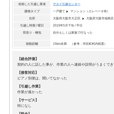
依頼した引越し業者
サカイ引越センター
建物タイプ
一戸建て
マンション（エレベータ有）
住所
大阪府大阪市大正区
大阪府大阪市福島区
引越し時期 / 曜日
2019年5月下旬 / 平日
荷造り・梱包
自分もしくは家族で行なった
移動距離
15km未満 （参考：市区町村内程度）
【総合評価】
契約の人に話した事が、作業の人へ連絡や説明がうまくでき
【接客対応】
ピアノ別便は、聞いてなかった
【引越し作業】
作業が速かった
【サービス】
特になし
【料金】