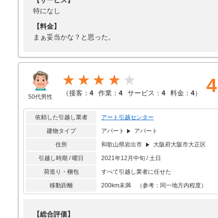
【サービス】
特になし
【料金】
まぁ妥当かな？と思った。
★★★★
4
（
接客：
4
作業：
4
サービス：
4
料金：
4
）
50代男性
依頼した引越し業者
アート引越センター
建物タイプ
アパート
アパート
住所
和歌山県岩出市
大阪府大阪市大正区
引越し時期 / 曜日
2021年12月中旬 / 土日
荷造り・梱包
すべて引越し業者に任せた
移動距離
200km未満 （参考：同一地方内程度）
【総合評価】