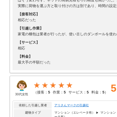
はそう変わらず、ネットの簡易見積もりの精度も高かった。
実際に荷物を運ぶ方と取り付けの方は別であり、時間の設定
【接客対応】
相応だった
【引越し作業】
家電の梱包は業者が行ったが、使い古しのダンボールを使わ
【サービス】
相応
【料金】
最大手の半額だった
★★★★★
5
（
接客：
5
作業：
5
サービス：
5
料金：
5
）
30代女性
依頼した引越し業者
アリさんマークの引越社
建物タイプ
マンション（エレベータ有）
マンション
ータ有）