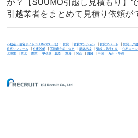
か？【SUUMO引越し見積もり】
引越業者をまとめて見積り依頼が
不動産・住宅サイト SUUMO(スーモ)
：
賃貸
賃貸マンション
賃貸アパート
賃貸一戸
住宅リフォーム
住宅設備
不動産売却・査定
新築相談
引越し見積もり
住宅ローン
北海道
東北
関東
甲信越・北陸
東海
関西
四国
中国
九州・沖縄