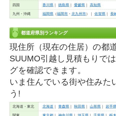
四国
香川県
｜
徳島県
｜
愛媛県
｜
高知県
九州・沖縄
福岡県
（
福岡市
・
北九州市
）｜
佐賀県
｜
長
都道府県別ランキング
現住所（現在の住居）の都
SUUMO
引越し見積もり
で
グを確認できます。
いま住んでいる街や住みた
う!
北海道・東北
北海道
｜
青森県
｜
秋田県
｜
山形県
｜
岩手
関東
東京都
｜
神奈川県
｜
埼玉県
｜
千葉県
｜
栃