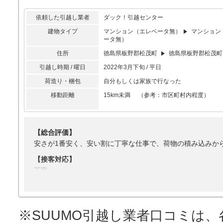
依頼した引越し業者
ダック！引越センター
建物タイプ
マンション（エレベータ無）
マンション
ータ無）
住所
徳島県板野郡松茂町
徳島県板野郡松茂町
引越し時期 / 曜日
2022年3月下旬 / 平日
荷造り・梱包
自分もしくは家族で行なった
移動距離
15km未満 （参考：市区町村内程度）
【総合評価】
安さが1番安く、安い割に丁寧な仕事で、荷物の積み込みか
【接客対応】
丁寧
【引越し作業】
早さ
※SUUMO引越し業者口コミは
【サービス】