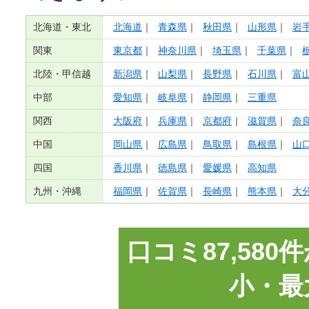
北海道・東北
北海道
｜
青森県
｜
秋田県
｜
山形県
｜
岩
関東
東京都
｜
神奈川県
｜
埼玉県
｜
千葉県
｜
北陸・甲信越
新潟県
｜
山梨県
｜
長野県
｜
石川県
｜
富
中部
愛知県
｜
岐阜県
｜
静岡県
｜
三重県
関西
大阪府
｜
兵庫県
｜
京都府
｜
滋賀県
｜
奈
中国
岡山県
｜
広島県
｜
鳥取県
｜
島根県
｜
山
四国
香川県
｜
徳島県
｜
愛媛県
｜
高知県
九州・沖縄
福岡県
｜
佐賀県
｜
長崎県
｜
熊本県
｜
大
口コミ87,58
小・最