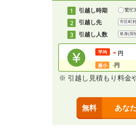
引越し時期
繁忙期
引越し先
引越し人数
-
平均
円
-
円
最小
※ 引越し見積もり料金
無料
あな