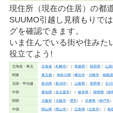
現住所（現在の住居）の都
SUUMO
引越し見積もり
で
グを確認できます。
いま住んでいる街や住みた
役立てよう!
北海道・東北
北海道
（
札幌市
）｜
青森県
｜
秋田県
｜
山形
関東
東京都
｜
神奈川県
（
横浜市
・
川崎市
・
相模
北陸・甲信越
新潟県
（
新潟市
）｜
山梨県
｜
長野県
｜
石川
中部
愛知県
（
名古屋市
）｜
岐阜県
｜
静岡県
（
静
関西
大阪府
（
大阪市
・
堺市
）｜
兵庫県
（
神戸市
中国
岡山県
（
岡山市
）｜
広島県
（
広島市
）｜
鳥