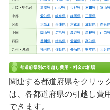
北陸・甲信越
新潟県
｜
山梨県
｜
長野県
｜
石川県
｜
富山
中部
愛知県
｜
岐阜県
｜
静岡県
｜
三重県
関西
大阪府
｜
兵庫県
｜
京都府
｜
滋賀県
｜
奈良
中国
岡山県
｜
広島県
｜
鳥取県
｜
島根県
｜
山口
四国
香川県
｜
徳島県
｜
愛媛県
｜
高知県
九州・沖縄
福岡県
｜
佐賀県
｜
長崎県
｜
熊本県
｜
大分
都道府県別の引越し費用・料金の相場
関連する都道府県をクリック
は、各都道府県の引越し費
できます。