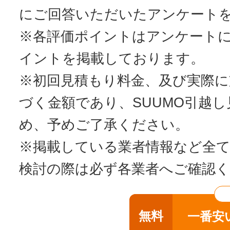
丁寧
にご回答いただいたアンケート
【料金】
安さ
※各評価ポイントはアンケート
イントを掲載しております。
※初回見積もり料金、及び実際
づく金額であり、SUUMO引越
め、予めご了承ください。
※掲載している業者情報など全
検討の際は必ず各業者へご確認
無料
一番安