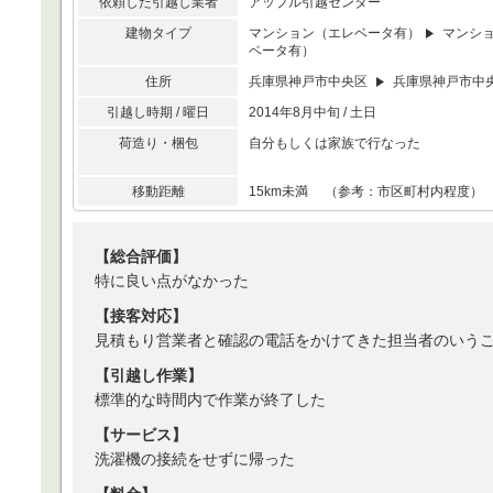
依頼した引越し業者
アップル引越センター
建物タイプ
マンション（エレベータ有）
マンシ
ベータ有）
住所
兵庫県神戸市中央区
兵庫県神戸市中
引越し時期 / 曜日
2014年8月中旬 / 土日
荷造り・梱包
自分もしくは家族で行なった
移動距離
15km未満 （参考：市区町村内程度）
【総合評価】
特に良い点がなかった
【接客対応】
見積もり営業者と確認の電話をかけてきた担当者のいう
【引越し作業】
標準的な時間内で作業が終了した
【サービス】
洗濯機の接続をせずに帰った