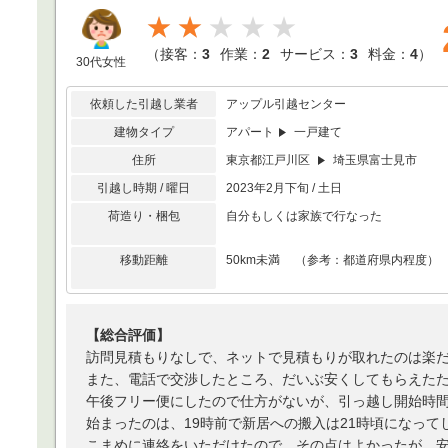
★★
（
接客：
3
作業：
2
サービス：
3
料金：
4
）
30代女性
依頼した引越し業者
アップル引越センター
建物タイプ
アパート
一戸建て
住所
東京都江戸川区
埼玉県富士見市
引越し時期 / 曜日
2023年2月下旬 / 土日
荷造り・梱包
自分もしくは家族で行なった
移動距離
50km未満 （参考：都道府県内程度）
【総合評価】
訪問見積もりなしで、ネットで見積もりが取れたのは楽
また、電話で交渉したところ、だいぶ安くしてもらえた
午後フリー便にしたので仕方がないが、引っ越し開始時間
始まったのは、19時前で新居への搬入は21時頃になって
こまめに連絡をいただけたので、その点はよかったが、