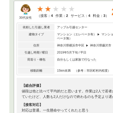
★★
（
接客：
4
作業：
2
サービス：
4
料金：
3
）
30代女性
依頼した引越し業者
アップル引越センター
建物タイプ
マンション（エレベータ有）
マンシ
ベータ無）
住所
神奈川県横浜市中区
神奈川県藤沢市
引越し時期 / 曜日
2019年5月下旬 / 平日
荷造り・梱包
自分もしくは家族で行なった
移動距離
15km未満 （参考：市区町村内程度）
【総合評価】
値段は他と比べて平均的だと思います。作業は2人で若者
ていたけど、人数も2人だけなので終わるのも予定より遅
【接客対応】
対応は普通。一生懸命やってくれたと思う