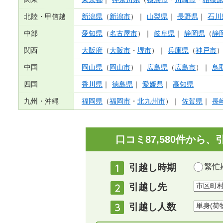
北陸・甲信越
新潟県
（
新潟市
）｜
山梨県
｜
長野県
｜
石川
中部
愛知県
（
名古屋市
）｜
岐阜県
｜
静岡県
（
静
関西
大阪府
（
大阪市
・
堺市
）｜
兵庫県
（
神戸市
中国
岡山県
（
岡山市
）｜
広島県
（
広島市
）｜
鳥
四国
香川県
｜
徳島県
｜
愛媛県
｜
高知県
九州・沖縄
福岡県
（
福岡市
・
北九州市
）｜
佐賀県
｜
長
口コミ87,580件か
引越し時期
繁忙期
引越し先
引越し人数