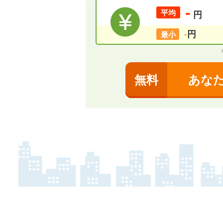
-
平均
円
-
円
最小
無料
あな