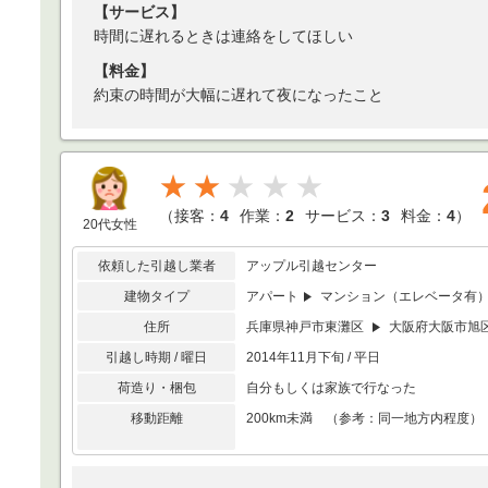
【サービス】
時間に遅れるときは連絡をしてほしい
【料金】
約束の時間が大幅に遅れて夜になったこと
★★
（
接客：
4
作業：
2
サービス：
3
料金：
4
）
20代女性
依頼した引越し業者
アップル引越センター
建物タイプ
アパート
マンション（エレベータ有
住所
兵庫県神戸市東灘区
大阪府大阪市旭
引越し時期 / 曜日
2014年11月下旬 / 平日
荷造り・梱包
自分もしくは家族で行なった
移動距離
200km未満 （参考：同一地方内程度）