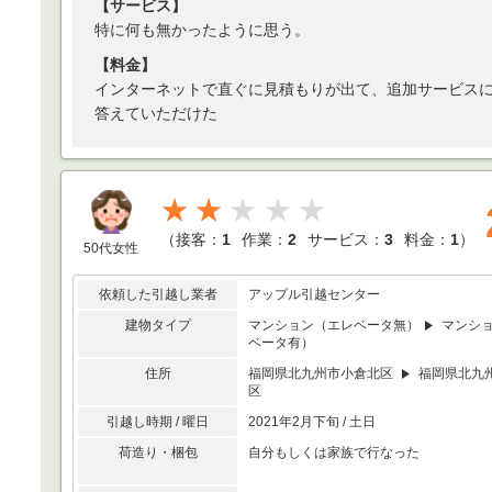
【サービス】
特に何も無かったように思う。
【料金】
インターネットで直ぐに見積もりが出て、追加サービス
答えていただけた
★★
（
接客：
1
作業：
2
サービス：
3
料金：
1
）
50代女性
依頼した引越し業者
アップル引越センター
建物タイプ
マンション（エレベータ無）
マンシ
ベータ有）
住所
福岡県北九州市小倉北区
福岡県北九
区
引越し時期 / 曜日
2021年2月下旬 / 土日
荷造り・梱包
自分もしくは家族で行なった