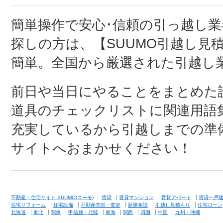
簡単操作で安心･信頼の引っ越し
探しの方は、【SUUMO引越し見
簡単。全国から厳選された引越し
前日や当日にやることをまとめた
道具のチェックリストに関連用語
充実しているから引越しまでの準
サイトへおまかせください！
不動産・住宅サイト SUUMO(スーモ)
：
賃貸
賃貸マンション
賃貸アパート
賃貸一戸
住宅リフォーム
住宅設備
不動産売却・査定
新築相談
引越し見積もり
住宅ローン
北海道
東北
関東
甲信越・北陸
東海
関西
四国
中国
九州・沖縄