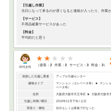
【引越し作業】
当日になって来るのが遅くなると連絡が入ったり、作業
【サービス】
不用品破棄サービスがあった
【料金】
平均的だと思う
★★
（
接客：
2
作業：
2
サービス：
3
料金：
3
）
30代女性
依頼した引越し業者
アップル引越センター
建物タイプ
マンション（エレベータ有）
マンシ
ベータ有）
住所
大阪府大阪市天王寺区
大阪府大阪市
引越し時期 / 曜日
2016年12月下旬 / 土日
荷造り・梱包
自分もしくは家族で行なった