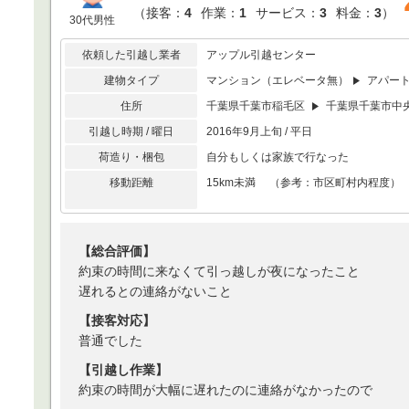
（
接客：
4
作業：
1
サービス：
3
料金：
3
）
30代男性
依頼した引越し業者
アップル引越センター
建物タイプ
マンション（エレベータ無）
アパー
住所
千葉県千葉市稲毛区
千葉県千葉市中
引越し時期 / 曜日
2016年9月上旬 / 平日
荷造り・梱包
自分もしくは家族で行なった
移動距離
15km未満 （参考：市区町村内程度）
【総合評価】
約束の時間に来なくて引っ越しが夜になったこと
遅れるとの連絡がないこと
【接客対応】
普通でした
【引越し作業】
約束の時間が大幅に遅れたのに連絡がなかったので