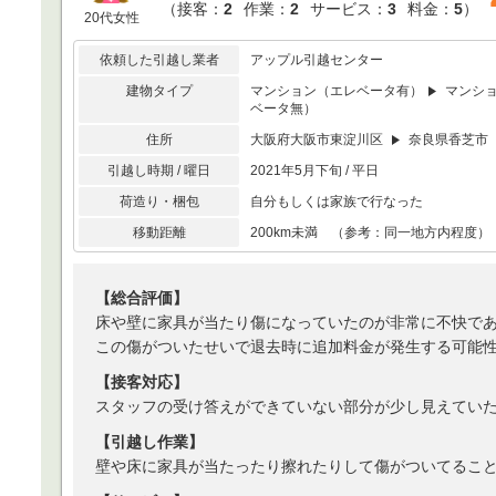
（
接客：
2
作業：
2
サービス：
3
料金：
5
）
20代女性
依頼した引越し業者
アップル引越センター
建物タイプ
マンション（エレベータ有）
マンシ
ベータ無）
住所
大阪府大阪市東淀川区
奈良県香芝市
引越し時期 / 曜日
2021年5月下旬 / 平日
荷造り・梱包
自分もしくは家族で行なった
移動距離
200km未満 （参考：同一地方内程度）
【総合評価】
床や壁に家具が当たり傷になっていたのが非常に不快で
この傷がついたせいで退去時に追加料金が発生する可能
【接客対応】
スタッフの受け答えができていない部分が少し見えてい
【引越し作業】
壁や床に家具が当たったり擦れたりして傷がついてるこ