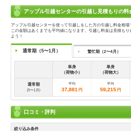
アップル引越センターの引越し見積もりの料
アップル引越センターを使って引越しをした方の引越し料金相場
この金額はあくまでも平均値になります。引越し料金は見積もり
よう！
通常期（5〜1月）
繁忙期（2〜4月）
単身
単身
（荷物小）
（荷物大）
平均
平均
通常期
37,881
59,215
円
円
(5〜1月)
口コミ・評判
絞り込み条件