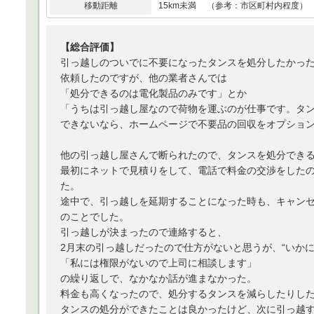
移動距離
15km未満 （参考：市区町村内程度）
【総合評価】
引っ越しのついでに不要になったタンスを処分したかっ
依頼したのですが、他の業者さんでは
「処分できるのは電化製品のみです」とか
「うちは引っ越し屋なので荷物を運ぶのが仕事です。タ
できないなら、ホームページで不要品の回収をオプショ
他の引っ越し屋さんで断られたので、タンスを処分でき
最初にネットで見積りをして、電話で料金の交渉をした
た。
途中で、引っ越しを延期することになった時も、キャン
のことでした。
引っ越しが決まったので連絡すると、
2月末の引っ越しだったので仕方がないと思うが、“いかに
「私には権限がないので上司に相談します」
の繰り返しで、なかなか話が進まなかった。
料金も高くなったので、処分するタンスを減らしたりし
タンスの処分ができたことは良かったけど、次に引っ越