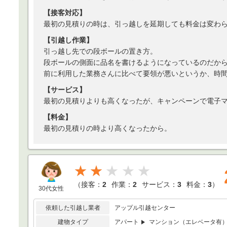
【接客対応】
最初の見積りの時は、引っ越しを延期しても料金は変わ
【引越し作業】
引っ越し先での段ボールの置き方。
段ボールの側面に品名を書けるようになっているのだか
前に利用した業務さんに比べて要領が悪いというか、時
【サービス】
最初の見積りよりも高くなったが、キャンペーンで電子
【料金】
最初の見積りの時より高くなったから。
★★
（
接客：
2
作業：
2
サービス：
3
料金：
3
）
30代女性
依頼した引越し業者
アップル引越センター
建物タイプ
アパート
マンション（エレベータ有