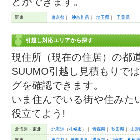
とができます。
関東
東京都
神奈川県
埼玉県
千葉県
引越し対応エリアから探す
現住所（現在の住居）の都
SUUMO引越し見積もりで
グを確認できます。
いま住んでいる街や住みた
役立てよう!
北海道・東北
北海道
（
札幌市
）｜
青森県
｜
秋田県
｜
山形
関東
東京都
｜
神奈川県
（
横浜市
・
川崎市
・
相模