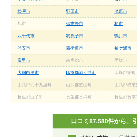
松戸市
野田市
茂原市
旭市
習志野市
柏市
八千代市
我孫子市
鴨川市
浦安市
四街道市
袖ケ浦市
富里市
南房総市
匝瑳市
大網白里市
印旛郡酒々井町
印旛郡栄町
山武郡九十九里町
山武郡芝山町
山武郡横芝
長生郡白子町
長生郡長柄町
長生郡長南
口コミ87,580件か