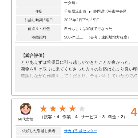
ータ無）
住所
千葉県流山市
静岡県浜松市中央区
引越し時期 / 曜日
2026年2月下旬 / 平日
荷造り・梱包
自分もしくは家族で行なった
移動距離
500km以上 （参考：遠距離地方程度）
【総合評価】
とりあえずは希望日に引っ越しができたことが良かった。
荷物を引き取りに来てくださった方々の対応はあまり良い印
確認しながら作業をしてくださり、テキパキしていたので好
【接客対応】
荷下ろしの際に対応してくださった方々が大変素早い仕事で
【引越し作業】
★★★★
4
荷物を引き取りに来てくれたのが14時過ぎ、すべてをトラッ
冷蔵庫や家具等の梱包が丁寧だったし、自宅がエレベーター
（
接客：
4
作業：
4
サービス：
3
料金：
2
）
60代女性
も思った。
依頼した引越し業者
サカイ引越センター
【サービス】