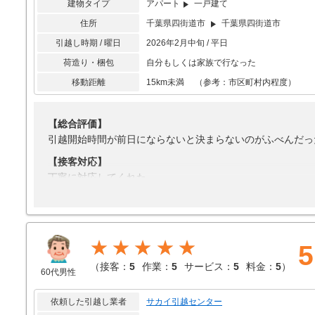
特典は特になかったように思う。ダンボールの引き取りは一
建物タイプ
アパート
一戸建て
住所
千葉県四街道市
千葉県四街道市
【料金】
引っ越した時期によるものとはわかっているが、やはり料金
引越し時期 / 曜日
2026年2月中旬 / 平日
荷造り・梱包
自分もしくは家族で行なった
移動距離
15km未満 （参考：市区町村内程度）
【総合評価】
引越開始時間が前日にならないと決まらないのがふべんだっ
【接客対応】
丁寧に対応してくれた。
【引越し作業】
リーダーの人が他のメンバーに、指示をだして作業していた
【サービス】
★★★★★
5
特にはない
（
接客：
5
作業：
5
サービス：
5
料金：
5
）
60代男性
【料金】
梱包作業は全て自分ですませていた割には、料金が高い。
依頼した引越し業者
サカイ引越センター