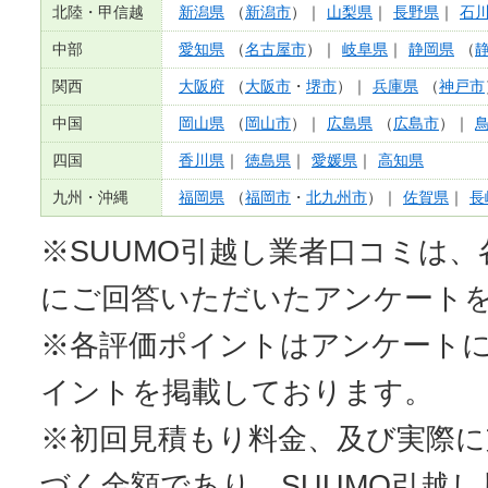
北陸・甲信越
新潟県
（
新潟市
）｜
山梨県
｜
長野県
｜
石
中部
愛知県
（
名古屋市
）｜
岐阜県
｜
静岡県
（
関西
大阪府
（
大阪市
・
堺市
）｜
兵庫県
（
神戸市
中国
岡山県
（
岡山市
）｜
広島県
（
広島市
）｜
四国
香川県
｜
徳島県
｜
愛媛県
｜
高知県
九州・沖縄
福岡県
（
福岡市
・
北九州市
）｜
佐賀県
｜
長
※SUUMO引越し業者口コミは
にご回答いただいたアンケート
※各評価ポイントはアンケート
イントを掲載しております。
※初回見積もり料金、及び実際
づく金額であり、SUUMO引越