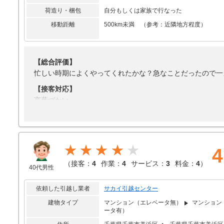
荷造り・梱包
自分もしくは家族で行なった
移動距離
500km未満 （参考：近隣地方程度）
【総合評価】
忙しい時期によくやってくれたかな？急なことだったので一
【接客対応】
言葉づかい
【引越し作業】
丁寧
【サービス】
★★★★
4
利用していない。
（
接客：
4
作業：
4
サービス：
3
料金：
4
）
40代男性
【料金】
まあまあかな。
依頼した引越し業者
サカイ引越センター
建物タイプ
マンション（エレベータ無）
マンション
ータ有）