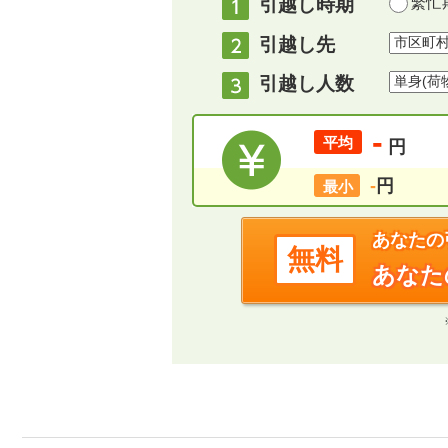
引越し時期
繁忙期
引越し先
引越し人数
-
平均
円
-
円
最小
あなたの
無料
あなた