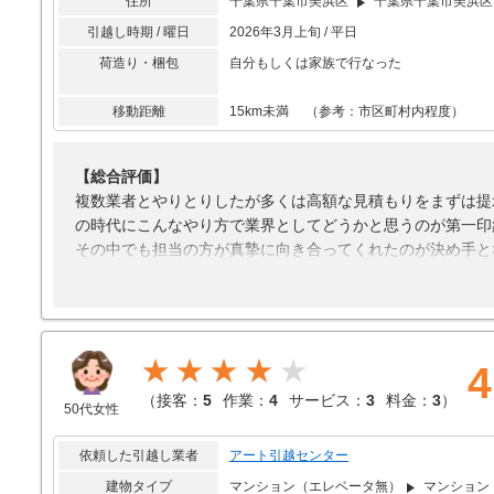
住所
千葉県千葉市美浜区
千葉県千葉市美浜区
引越し時期 / 曜日
2026年3月上旬 / 平日
荷造り・梱包
自分もしくは家族で行なった
移動距離
15km未満 （参考：市区町村内程度）
【総合評価】
複数業者とやりとりしたが多くは高額な見積もりをまずは提
の時代にこんなやり方で業界としてどうかと思うのが第一印
その中でも担当の方が真摯に向き合ってくれたのが決め手と
【接客対応】
特に不満なし
【引越し作業】
★★★★
自力で実施するよりも楽だったため
4
（
接客：
5
作業：
4
サービス：
3
料金：
3
）
【サービス】
50代女性
特にコメントなし
依頼した引越し業者
アート引越センター
【料金】
価格の妥当性は不明だがとりあえず満足
建物タイプ
マンション（エレベータ無）
マンション