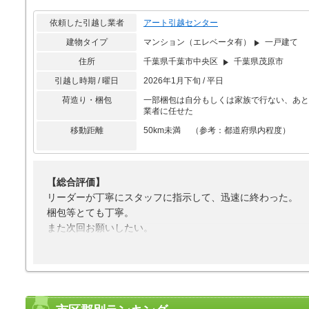
丁寧で良かった
依頼した引越し業者
アート引越センター
建物タイプ
マンション（エレベータ有）
一戸建て
住所
千葉県千葉市中央区
千葉県茂原市
引越し時期 / 曜日
2026年1月下旬 / 平日
荷造り・梱包
一部梱包は自分もしくは家族で行ない、あと
業者に任せた
移動距離
50km未満 （参考：都道府県内程度）
【総合評価】
リーダーが丁寧にスタッフに指示して、迅速に終わった。
梱包等とても丁寧。
また次回お願いしたい。
【接客対応】
挨拶がよかった。
【引越し作業】
丁寧な作業