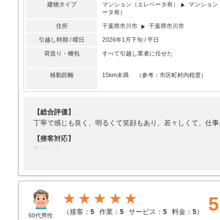
建物タイプ
マンション（エレベータ有）
マンション
ータ有）
住所
千葉県市川市
千葉県市川市
引越し時期 / 曜日
2026年1月下旬 / 平日
荷造り・梱包
すべて引越し業者に任せた
移動距離
15km未満 （参考：市区町村内程度）
【総合評価】
丁寧で感じも良く、明るくて笑顔もあり、若々しくて、仕事
【接客対応】
良かった
【引越し作業】
良かった
【サービス】
★★★★★
5
丁寧で、とても良かった
（
接客：
5
作業：
5
サービス：
5
料金：
5
）
60代男性
【料金】