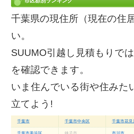
市区郡別ランキング
【サービス】
最後の掃除がよかった。
千葉県の現住所（現在の住
【料金】
値引きがよかった。
い。
SUUMO引越し見積もりで
を確認できます。
いま住んでいる街や住みた
立てよう!
千葉市
千葉市中央区
千葉市花見
千葉市美浜区
銚子市
市川市