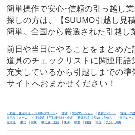
簡単操作で安心･信頼の引っ越し
探しの方は、【SUUMO引越し見
簡単。全国から厳選された引越し
前日や当日にやることをまとめた
道具のチェックリストに関連用語
充実しているから引越しまでの準
サイトへおまかせください！
不動産・住宅サイト SUUMO(スーモ)
：
賃貸
賃貸マンション
賃貸アパート
賃貸一戸
住宅リフォーム
住宅設備
不動産売却・査定
新築相談
引越し見積もり
住宅ローン
北海道
東北
関東
甲信越・北陸
東海
関西
四国
中国
九州・沖縄