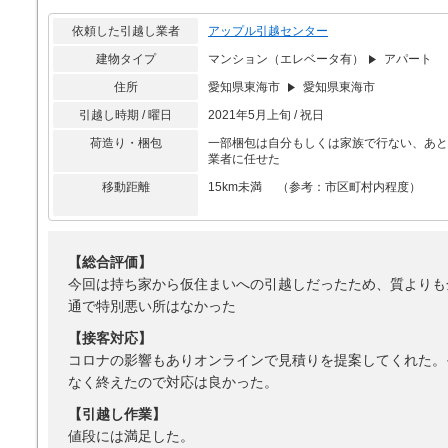
依頼した引越し業者
アップル引越センター
建物タイプ
マンション（エレベータ有）
アパート
住所
愛知県東海市
愛知県東海市
引越し時期 / 曜日
2021年5月上旬 / 祝日
荷造り・梱包
一部梱包は自分もしくは家族で行ない、あと
業者に任せた
移動距離
15km未満 （参考：市区町村内程度）
【総合評価】
今回は持ち家から仮住まいへの引越しだったため、質よりも
通で特別悪い所はなかった
【接客対応】
コロナの影響もありオンラインで見積りを提案してくれた。
なく終えたので対応は良かった。
【引越し作業】
値段には満足した。