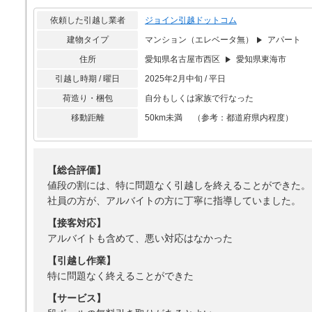
依頼した引越し業者
ジョイン引越ドットコム
建物タイプ
マンション（エレベータ無）
アパート
住所
愛知県名古屋市西区
愛知県東海市
引越し時期 / 曜日
2025年2月中旬 / 平日
荷造り・梱包
自分もしくは家族で行なった
移動距離
50km未満 （参考：都道府県内程度）
【総合評価】
値段の割には、特に問題なく引越しを終えることができた。
社員の方が、アルバイトの方に丁寧に指導していました。
【接客対応】
アルバイトも含めて、悪い対応はなかった
【引越し作業】
特に問題なく終えることができた
【サービス】