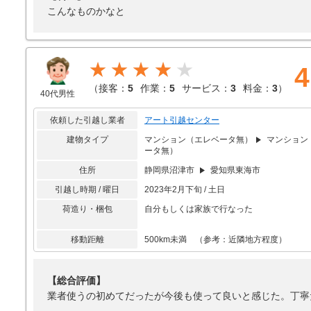
こんなものかなと
★★★★
4
（
接客：
5
作業：
5
サービス：
3
料金：
3
）
40代男性
依頼した引越し業者
アート引越センター
建物タイプ
マンション（エレベータ無）
マンション
ータ無）
住所
静岡県沼津市
愛知県東海市
引越し時期 / 曜日
2023年2月下旬 / 土日
荷造り・梱包
自分もしくは家族で行なった
移動距離
500km未満 （参考：近隣地方程度）
【総合評価】
業者使うの初めてだったが今後も使って良いと感じた。丁寧