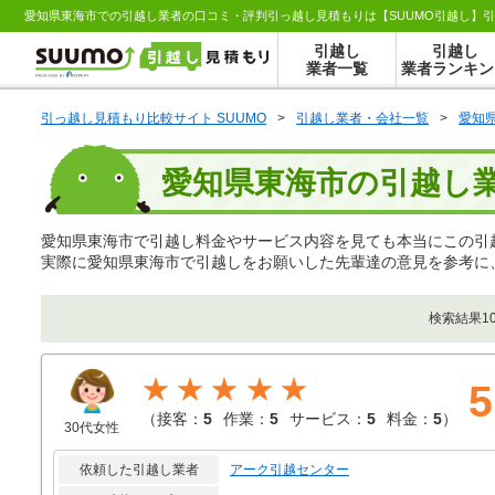
愛知県東海市での引越し業者の口コミ・評判引っ越し見積もりは【SUUMO引越し】
引越し
引越し
業者一覧
業者ランキン
引っ越し見積もり比較サイト SUUMO
>
引越し業者・会社一覧
>
愛知
愛知県東海市の引越し
愛知県東海市で引越し料金やサービス内容を見ても本当にこの引
実際に愛知県東海市で引越しをお願いした先輩達の意見を参考に
検索結果1
★★★★★
5
（
接客：
5
作業：
5
サービス：
5
料金：
5
）
30代女性
依頼した引越し業者
アーク引越センター