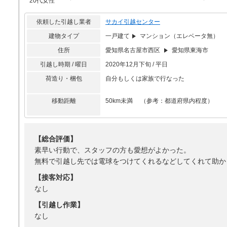
20代女性
依頼した引越し業者
サカイ引越センター
建物タイプ
一戸建て
マンション（エレベータ無）
住所
愛知県名古屋市西区
愛知県東海市
引越し時期 / 曜日
2020年12月下旬 / 平日
荷造り・梱包
自分もしくは家族で行なった
移動距離
50km未満 （参考：都道府県内程度）
【総合評価】
素早い行動で、スタッフの方も愛想がよかった。
無料で引越し先では電球をつけてくれるなどしてくれて助か
【接客対応】
なし
【引越し作業】
なし