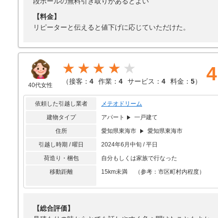
段ボールの無料引き取りがあるとよい
【料金】
リピーターと伝えると値下げに応じていただけた。
★★★★
4
（
接客：
4
作業：
4
サービス：
4
料金：
5
）
40代女性
依頼した引越し業者
メテオドリーム
建物タイプ
アパート
一戸建て
住所
愛知県東海市
愛知県東海市
引越し時期 / 曜日
2024年6月中旬 / 平日
荷造り・梱包
自分もしくは家族で行なった
移動距離
15km未満 （参考：市区町村内程度）
【総合評価】