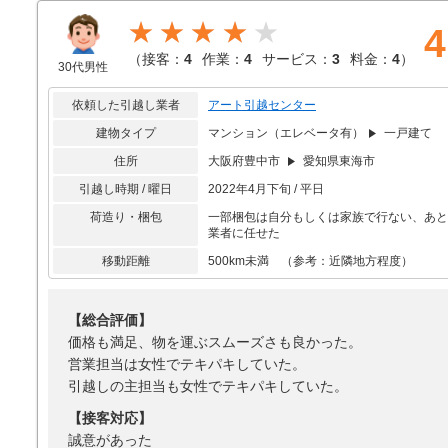
★★★★
4
（
接客：
4
作業：
4
サービス：
3
料金：
4
）
30代男性
依頼した引越し業者
アート引越センター
建物タイプ
マンション（エレベータ有）
一戸建て
住所
大阪府豊中市
愛知県東海市
引越し時期 / 曜日
2022年4月下旬 / 平日
荷造り・梱包
一部梱包は自分もしくは家族で行ない、あと
業者に任せた
移動距離
500km未満 （参考：近隣地方程度）
【総合評価】
価格も満足、物を運ぶスムーズさも良かった。
営業担当は女性でテキパキしていた。
引越しの主担当も女性でテキパキしていた。
【接客対応】
誠意があった