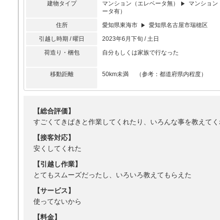
建物タイプ
マンション（エレベータ無）
マンション
ータ有）
住所
愛知県東海市
愛知県名古屋市瑞穂区
引越し時期 / 曜日
2023年6月下旬 / 土日
荷造り・梱包
自分もしくは家族で行なった
移動距離
50km未満 （参考：都道府県内程度）
【総合評価】
すごくてきぱきと作業してくれたり、いろんな事を教えてく
【接客対応】
安くしてくれた
【引越し作業】
とてもスムーズだったし、いろいろ教えてもらえた
【サービス】
使ってないから
【料金】