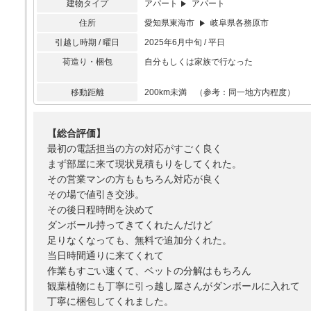
建物タイプ
アパート
アパート
住所
愛知県東海市
岐阜県各務原市
引越し時期 / 曜日
2025年6月中旬 / 平日
荷造り・梱包
自分もしくは家族で行なった
移動距離
200km未満 （参考：同一地方内程度）
【総合評価】
最初の電話担当の方の対応がすごく良く
まず部屋に来て現状見積もりをしてくれた。
その営業マンの方ももちろん対応が良く
その場で値引き交渉。
その後日程時間を決めて
ダンボール持ってきてくれたんだけど
足りなくなっても、無料で追加分くれた。
当日時間通りに来てくれて
作業もすごい速くて、ベットの分解はもちろん
観葉植物にも丁寧に引っ越し屋さんがダンボールに入れて
丁寧に梱包してくれました。