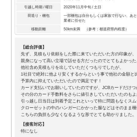
引越し時期 / 曜日
2020年11月中旬 / 土日
荷造り・梱包
一部梱包は自分もしくは家族で行ない、あと
業者に任せた
移動距離
50km未満 （参考：都道府県内程度）
【総合評価】
先ず、見積もり依頼をした際に来ていただいた方の印象が、
親身になって高い立場で話せる方だったのでとてもよかった
他社含め見積もりを出していただくつもりでしたが、
1社目で絶対に他より安くするからという事で他社の金額と
予算内に抑えていただいたので満足です！
カード支払いでお願いしていたのですが、JCBカードだけつ
その分のカード手数料をさらに値引きしていただいたのもよ
引っ越し日当日は到着予定これといって特に問題もなくスム
クローゼットの中のハンガーにかかった服などはそのまま梱
こちらの負担も少なくなるような形でとても助かりました。
【接客対応】
特になし