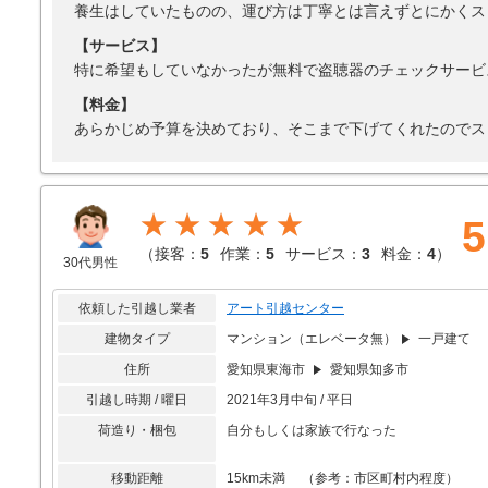
養生はしていたものの、運び方は丁寧とは言えずとにかくス
【サービス】
特に希望もしていなかったが無料で盗聴器のチェックサービ
【料金】
あらかじめ予算を決めており、そこまで下げてくれたのでス
★★★★★
5
（
接客：
5
作業：
5
サービス：
3
料金：
4
）
30代男性
依頼した引越し業者
アート引越センター
建物タイプ
マンション（エレベータ無）
一戸建て
住所
愛知県東海市
愛知県知多市
引越し時期 / 曜日
2021年3月中旬 / 平日
荷造り・梱包
自分もしくは家族で行なった
移動距離
15km未満 （参考：市区町村内程度）