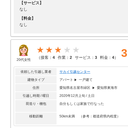
【サービス】
なし
【料金】
なし
★★★
3
（
接客：
4
作業：
2
サービス：
3
料金：
4
）
20代女性
依頼した引越し業者
サカイ引越センター
建物タイプ
アパート
一戸建て
住所
愛知県名古屋市緑区
愛知県東海市
引越し時期 / 曜日
2020年12月上旬 / 土日
荷造り・梱包
自分もしくは家族で行なった
移動距離
50km未満 （参考：都道府県内程度）