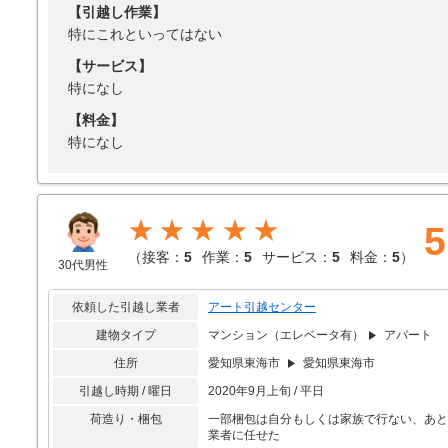
【引越し作業】
特にこれといってはない
【サービス】
特になし
【料金】
特になし
★★★★★
5
（
接客：
5
作業：
5
サービス：
5
料金：
5
）
30代男性
依頼した引越し業者
アート引越センター
建物タイプ
マンション（エレベータ有）
アパート
住所
愛知県東海市
愛知県東海市
引越し時期 / 曜日
2020年9月上旬 / 平日
荷造り・梱包
一部梱包は自分もしくは家族で行ない、あと
業者に任せた