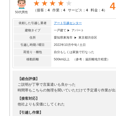
★★★★
4
（
接客：
4
作業：
4
サービス：
4
料金：
4
）
50代男性
依頼した引越し業者
アート引越センター
建物タイプ
一戸建て
アパート
住所
愛知県東海市
東京都渋谷区
引越し時期 / 曜日
2022年10月中旬 / 土日
荷造り・梱包
自分もしくは家族で行なった
移動距離
500km以上 （参考：遠距離地方程度）
【総合評価】
ご説明が丁寧で言葉遣いも良かった
時間帯もこちらの無理を聞いていただけて予定通り作業が出
【接客対応】
他社よりも安価にしてくれた
【引越し作業】