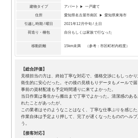
建物タイプ
アパート
一戸建て
住所
愛知県名古屋市南区
愛知県東海市
引越し時期 / 曜日
2021年12月中旬 / 土日
荷造り・梱包
自分もしくは家族で行なった
移動距離
15km未満 （参考：市区町村内程度）
【総合評価】
見積担当の方は、終始丁寧な対応で、価格交渉にもしっかり
衛生的に安心だった。その後の見積もりデータもメールで届
事前の資材配達も予定時間通りに来てよかった。
当日作業は養生から搬出まで丁寧でよかった。清潔感のある
れたことがあったが、
この業者はそのようなことはなく、丁寧な仕事ぶりを感じた
作業自体は予定より押して、完了が遅くなったもののヘルプ
う。
【接客対応】