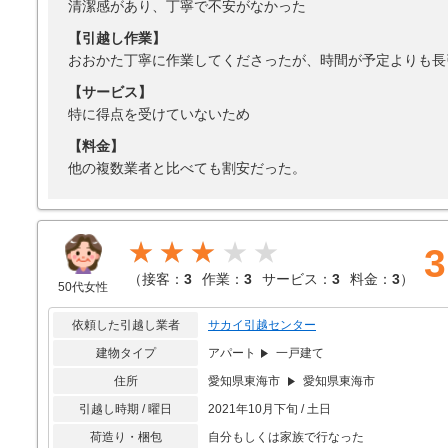
清潔感があり、丁寧で不安がなかった
【引越し作業】
おおかた丁寧に作業してくださったが、時間が予定よりも長
【サービス】
特に得点を受けていないため
【料金】
他の複数業者と比べても割安だった。
★★★
3
（
接客：
3
作業：
3
サービス：
3
料金：
3
）
50代女性
依頼した引越し業者
サカイ引越センター
建物タイプ
アパート
一戸建て
住所
愛知県東海市
愛知県東海市
引越し時期 / 曜日
2021年10月下旬 / 土日
荷造り・梱包
自分もしくは家族で行なった