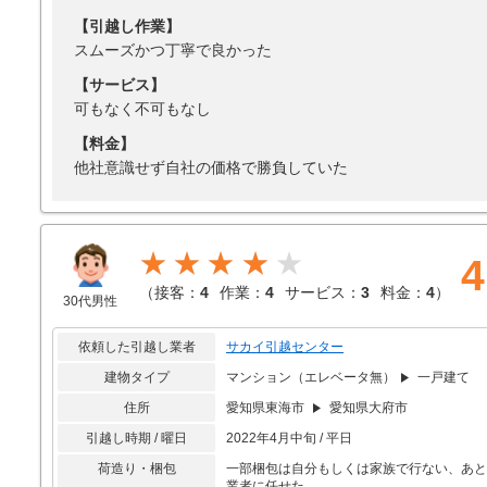
【引越し作業】
スムーズかつ丁寧で良かった
【サービス】
可もなく不可もなし
【料金】
他社意識せず自社の価格で勝負していた
★★★★
4
（
接客：
4
作業：
4
サービス：
3
料金：
4
）
30代男性
依頼した引越し業者
サカイ引越センター
建物タイプ
マンション（エレベータ無）
一戸建て
住所
愛知県東海市
愛知県大府市
引越し時期 / 曜日
2022年4月中旬 / 平日
荷造り・梱包
一部梱包は自分もしくは家族で行ない、あと
業者に任せた