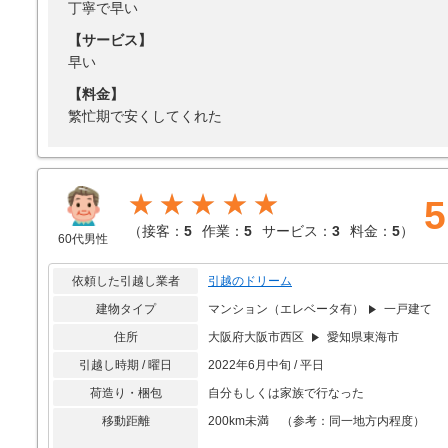
丁寧で早い
【サービス】
早い
【料金】
繁忙期で安くしてくれた
★★★★★
5
（
接客：
5
作業：
5
サービス：
3
料金：
5
）
60代男性
依頼した引越し業者
引越のドリーム
建物タイプ
マンション（エレベータ有）
一戸建て
住所
大阪府大阪市西区
愛知県東海市
引越し時期 / 曜日
2022年6月中旬 / 平日
荷造り・梱包
自分もしくは家族で行なった
移動距離
200km未満 （参考：同一地方内程度）